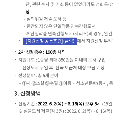
단, 관련 수사 및 기소 등이 없었더라도 성희롱
정
심의위원 저술 도서 등
완간되지 않은 단일작품 연속간행도서
※ 단일작품 연속간행도서(시리즈)의 경우, 완간
에서 지원신청 부적
[지원신청 공통조건](클릭)
2차 선정종수 : 190종 내외
지원규모 : 1종당 최대 850만원 이내의 도서 구입
선정도서 구입 후, 전국 보급처 대상 보급 예정
선정분야 : 총 6개 분야
①시 ②소설 ③수필 ④아동‧청소년문학(동시, 동
3. 신청방법
신청기간 :
2022. 6. 2(목) ~ 6. 16(목) 오후 5시
/15
※ 실물도서 제출(각 3권) : 2022. 6. 2(목) ~ 6. 1