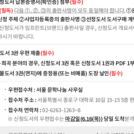
청도서 납본증명서(확인증) 첨부
(필수)
(필독)
다음 ①, ②, ③의 출판사명이 모두 동일해야 합니다.
①
신청 주체 ②사업자등록증의 출판사명 ③선정도서 도서구매 계
 신청도서가 임프린트(브랜드) 출판사일 경우, 신청도서 개요서
하시기 바랍니다.
도서 3권 우편 제출
(필수)
·희곡 분야의 경우, 신청도서 3권 혹은 신청도서 1권과 PDF 1부
물도서 3권(면지)에 증정용(또는 비매품) 도장 날인
(필수)
우편접수처 : 서울 문학나눔 사무실
접수처 주소 :
서울특별시 종로구 대학로 10길 15-15 5
접수처 연락처 :
02-6263-1263~8
※ 신청도서의 우편접수는
마감일(6.16(목))
당일 도착
분까