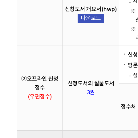
신
신청도서 개요서(hwp)
※
다운로드
※
신청
평론
실
➁오프라인 신청
신청도서의 실물도서
접수
3권
(우편접수)
접수처