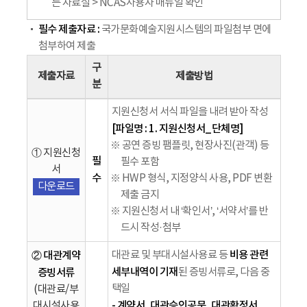
는 자료실 > NCAS사용자 매뉴얼 확인
필수 제출자료 :
국가문화예술지원시스템의 파일첨부 면에
첨부하여 제출
구
제출자료
제출방법
분
지원신청서 서식 파일을 내려 받아 작성
[파일명 : 1. 지원신청서_단체명]
※ 공연 증빙 팸플릿, 현장사진(관객) 등
① 지원신청
필
필수 포함
서
수
※ HWP 형식, 지정양식 사용, PDF 변환
다운로드
제출 금지
※ 지원신청서 내 ‘확인서’, ‘서약서’를 반
드시 작성·첨부
비용 관련
② 대관계약
대관료 및 부대시설사용료 등
세부내역이 기재
증빙서류
된 증빙서류로, 다음 중
택일
(대관료/부
- 계약서, 대관승인공문, 대관확정서
대시설사용