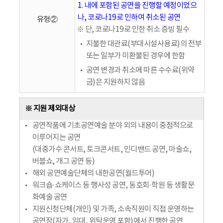
1. 내에 포함된 공연을 진행할 예정이었으
나, 코로나19로 인하여 취소된 공연
유형②
※ 단, 코로나19로 인한 취소 증빙 필수
지불한 대관료(부대시설사용료)의 전부
또는 일부가 미환불된 경우에 한함
공연 변경과 취소에 따른 수수료(위약
금)은 지원하지 않음
※ 지원 제외대상
공연작품에 기초공연예술 분야 외의 내용이 중점적으로
이루어지는 공연
(대중가수 콘서트, 토크콘서트, 인디밴드 공연, 마술쇼,
버블쇼, 개그 공연 등)
해외 공연예술단체의 내한공연(월드투어)
워크숍·쇼케이스 등 행사성 공연, 동호회·학원 등 생활문
화예술 공연
지원신청단체(개인) 및 가족, 소속직원이 직접 운영하는
공연장(자가, 임대, 위탁운영 포함)에서 진행한 공연