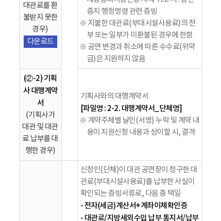
대관료를 환
중지 행정명령 관련 증빙
불받지 못한
※ 지불한 대관료(부대시설사용료)의 전
경우)
부 또는 일부가 미환불된 경우에 한함
다운로드
※ 공연 변경과 취소에 따른 수수료(위약
금)은 지원하지 않음
(②-2) 기획
사 대행계약
기획사와의 대행계약서
서
[파일명 : 2-2. 대행계약서_단체명]
(기획사가
※ 계약주체별 날인(서명) 누락 및 계약 내
대관 및 대관
용이 지원신청 내용과 상이할 시, 결격
료 납부를 대
행한 경우)
신청인(단체)이 대관 공연장이 청구한 대
관료(부대시설사용료)를 납부한 사실이
확인되는 증빙서류로, 다음 중 택일
- 전자(세금)계산서+계좌이체확인증
- 대관료/지방세외수입 납부 통지서/납부