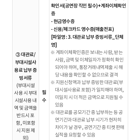
확인서(공연장 직인 필수)+계좌이체확인
증
- 현금영수증
- 신용/체크카드 영수증(매출전표)
[파일명 : 3. 대관료 납부 증빙서류_단체
명]
※ 계좌이체확인증은 보내는 사람, 받는
③ 대관료/
사람, 금액 및 이체일자가 정확히 확인
부대시설사
되어야 하며, 통장거래내역제출 시 해
용료 납부 증
당 내용을 확인할 수 없으므로 결격
빙서류
※ 지원신청액과 납부 증빙한 대관료(부
(부대시설
대시설사용료 포함)가 일치해야 하며,
필
사용 시 부대
미일치 시 더 적은 금액으로 지원될 수
수
시설사용 내
있음
역 및 금액을
※ 대관료를 공모기간 중 납부하는 등 공
반드시 포
연기간과 대관료 납부 시기가 현저히
함, 미포함
차이가 날 경우, 공연기간 중 티켓 판매
시 지원 제
실적을 요청할 수 있음
외)