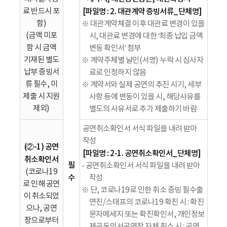
료 반드시 포
[파일명 : 2. 대관계약 증빙서류_단체명]
함)
※ 대관계약체결 이후 대관료 변경이 있을
(금액 미포
시, 대관료 변경에 대한 ‘최종 납입 금액
함 시 금액
변동 확인서’ 첨부
기재된 별도
※ 계약주체별 날인(서명) 누락 시 심사자
납부 증빙서
료로 인정하지 않음
류 필수, 미
※ 계약서와 실제 공연의 추진 시기, 세부
제출 시 지원
사항 등에 변동이 있을 시, 해당사유를
제외)
별도의 사유서로 추가 제출하기 바람
공연취소확인서 서식 파일을 내려 받아
작성
(②-1) 공연
[파일명 : 2-1. 공연취소확인서_단체명]
취소확인서
필
- 공연취소확인서 서식 파일을 내려 받아
(코로나19
수
작성
로 인해 공연
※ 단, 코로나19로 인한 취소 증빙 필수출
이 취소되었
연진/스태프의 코로나19 확진 시 : 확진
으나, 공연
문자메세지 또는 확진확인서, 개인정보
장으로부터
제공동의서공연장 자체 취소 시 : 공연