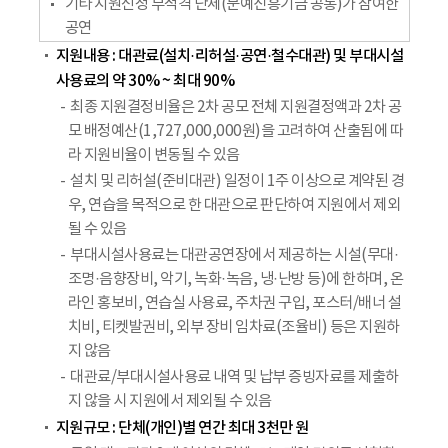
기타 지원신청 부적격 단체(문예진흥기금 공통)가 참여한
공연
지원내용 : 대관료(설치·리허설·공연·철수대관) 및 부대시설
사용료의 약 30% ~ 최대 90%
최종 지원결정비율은 2차 공모 전체 지원결정액과 2차 공
모 배정예산(1,727,000,000원)을 고려하여 산출됨에 따
라 지원비율이 변동될 수 있음
설치 및 리허설(준비대관) 일정이 1주 이상으로 계약된 경
우, 연습을 목적으로 한 대관으로 판단하여 지원에서 제외
될 수 있음
부대시설사용료는 대관공연장에서 제공하는 시설(무대·
조명·음향장비, 악기, 녹화·녹음, 냉·난방 등)에 한하며, 온
라인 홍보비, 연습실 사용료, 주차권 구입, 포스터/배너 설
치비, 티켓발권비, 외부 장비 임차료(조율비) 등은 지원하
지 않음
대관료/부대시설사용료 내역 및 납부 증빙자료를 제출하
지 않을 시 지원에서 제외될 수 있음
지원규모 : 단체(개인)별 연간 최대 3천만 원