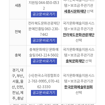
국가문화예술지원시스
지원팀 044-850-053
세종
템 > 보조금 주관기관
2
세종시문화재단
선택
공고문 바로가기
전라북도문화관광재단
국가문화예술지원시스
문예진흥팀 063-230-
템 > 보조금 주관기관
전북
7442
전라북도문화관광재단
공고문 바로가기
선택
충북문화재단 문화예
국가문화예술지원시스
충북
술팀 043-224-5602
템 > 보조금 주관기관
충북문화재단
공고문 바로가기
선택
경기, 대
(사)한국소극장협회 0
국가문화예술지원시스
구, 부산,
2-763-9995, 070-41
템 > 보조금 주관기관
서울, 울
62-3330
한국문화예술위원회
산, 인천,
전남, 제
공고문 바로가기
선택
주, 충남