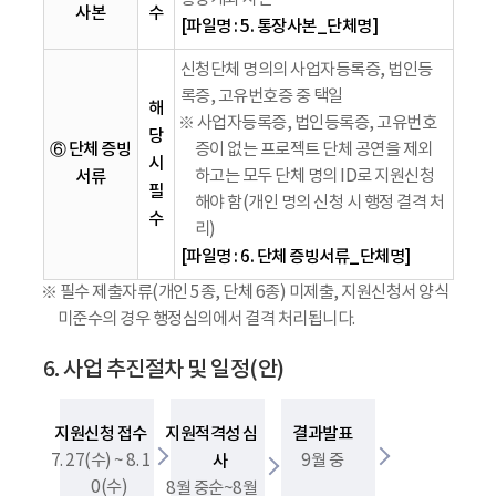
사본
수
[파일명 : 5. 통장사본_단체명]
신청단체 명의의 사업자등록증, 법인등
록증, 고유번호증 중 택일
해
※ 사업자등록증, 법인등록증, 고유번호
당
⑥ 단체 증빙
증이 없는 프로젝트 단체 공연을 제외
시
서류
하고는 모두 단체 명의 ID로 지원신청
필
해야 함(개인 명의 신청 시 행정 결격 처
수
리)
[파일명 : 6. 단체 증빙서류_단체명]
※ 필수 제출자류(개인 5종, 단체 6종) 미제출, 지원신청서 양식
미준수의 경우 행정심의에서 결격 처리됩니다.
6. 사업 추진절차 및 일정(안)
지원신청 접수
지원적격성 심
결과발표
7. 27(수) ~ 8. 1
사
9월 중
0(수)
8월 중순~8월