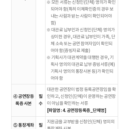
※ 모든 서류는 신청인(단체) 명의가 확인
되어야 함(특히 이체확인증의 경우 보
내는 사람과 받는 사람이 확인되어야
함)
※ 대관료 납부인과 신청인(단체) 명의가
상이한 경우, 대관료 납부인이 가족, 단
체 소속 또는 공연 참여자임이 확인되
어야 함(증빙자료 제출)
※ 기획사가 대관계약을 대행한 경우, 기
획사 명의의 대관료 납부 증빙서류(예)
기획사 명의의 통장사본 등)가 확인되
어야 함
대관한 공연장이 법정 등록공연장임을 확
④ 공연장등
필
인하고, 신청인(단체)이 운영하는 공연장
록증 사본
수
이 아님을 확인하는 서류
[파일명 : 4. 공연장등록증_단체명]
지원금을 교부받을 신청인(단체) 명의의
⑤ 통장계좌
필
통장계좌 사본