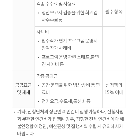
각종 수수료 및 사용료
필수 항목
정산보고서 검증을 위한 회계검
사수수료등
사례비
입주작가 연계 프로그램 운영시
참여작가 사례비
프로그램 운영 관련 스태프,출연
진 사례비 등
각종 공과금
공공요금
공간 운영을 위한 냉.난방비 등 연
신청액의
및 제세
료비
15% 이내
전기요금,수도세,통신비 등
기타 : 신청단체의 상근인력 인건비 집행 가능하나, 신청사업
과 무관한 인건비가 집행된 경우, 집행한 전체 인건비에 대해
불인정할 예정인, 예산편성 및 집행계획 수립 시 유의하시기
바랍니다.