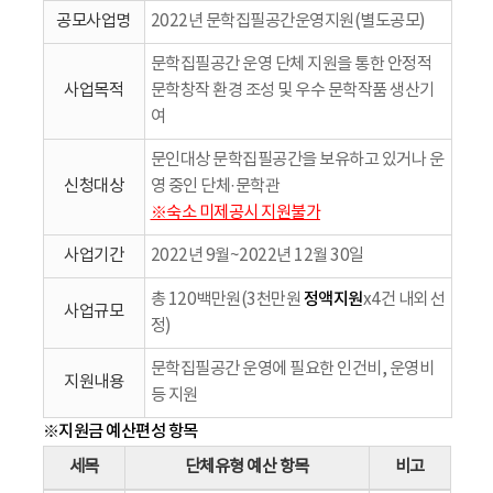
공모사업명
2022년 문학집필공간운영지원(별도공모)
문학집필공간 운영 단체 지원을 통한 안정적
사업목적
문학창작 환경 조성 및 우수 문학작품 생산기
여
문인대상 문학집필공간을 보유하고 있거나 운
신청대상
영 중인 단체·문학관
※숙소 미제공시 지원불가
사업기간
2022년 9월~2022년 12월 30일
정액지원
총 120백만원(3천만원
x4건 내외 선
사업규모
정)
문학집필공간 운영에 필요한 인건비, 운영비
지원내용
등 지원
※지원금 예산편성 항목
세목
단체유형 예산 항목
비고