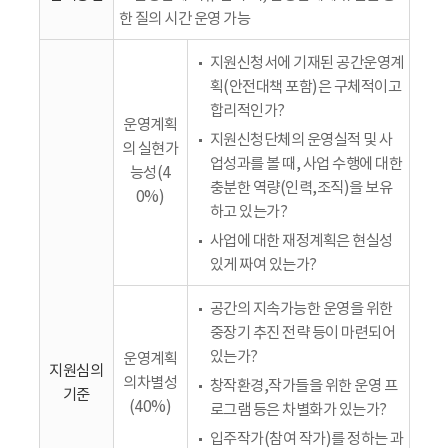
한 질의 시간 운영 가능
지원신청서에 기재된 공간운영계
획(안전대책 포함)은 구체적이고
합리적인가?
운영계획
지원신청단체의 운영실적 및 사
의 실현가
업성과를 볼 때, 사업 수행에 대한
능성(4
충분한 역량(인력,조직)을 보유
0%)
하고 있는가?
사업에 대한 재정계획은 현실성
있게 짜여 있는가?
공간의 지속가능한 운영을 위한
중장기 추진 전략 등이 마련되어
있는가?
운영계획
지원심의
의차별성
창작환경,작가들을 위한 운영 프
기준
(40%)
로그램 등은 차별화가 있는가?
입주작가(참여 작가)를 정하는 과