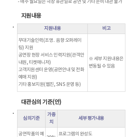
- 매주 월요일은 극장 휴관일로 공연 및 기타 준비 대관 불가
지원내용
지원내용
비고
무대기술인력(조명․ 음향 오퍼레이
팅) 지원
공연장 현장 서비스 인력지원(관객안
※ 세부 지원내용은
내원, 티켓매니저)
변동될 수 있음
고객지원센터 운영(공연안내 및 전화
예매 지원)
기타 홍보지원(웹진, SNS 운영 등)
대관심의 기준(안)
가중
심의기준
세부 평가내용
치
공연작품의 예
프로그램의 완성도