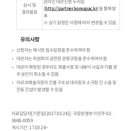
온라인 대관신청 누리집
심사 및
(
http://partner.koreapac.kr
)을 통해 발
결과발표
표
※ 상기 일정은 사정에 따라 변경될 수 있음
유의사항
신청자는 제시한 접수일정을 준수하여야 함
대관자는 위원회의 공연장 운영규정을 준수하여야 함
대관이 확정된 경우라도 제출서류 및 내용이 사실과 다를 경
우 승인이 취소될 수 있음
아르코예술극장의 건물 구조상 대극장과 소극장 간 소음 및
진동 간섭이 발생할 수 있음
자료담당자[기준일(2017.03.24)] : 극장운영부 이민주 02-
3668-0059
게시기간 : 17.03.24~