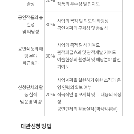
20%
술성
작품의 우수성 및 인지도
공연작품의 충
사업의 목적 및 의도의 타당성
실성
30%
공연계획의 구체성 및 충실성
및 타당성
사업의 목적 달성 기여도
공연작품의 해
관객파급효과 및 관객개발 기여도
당 분야
30%
예술현장의 활성화 및 해당분야 발전
파급효과
기여도
사업계획을 실현하기 위한 조직과 운
신청단체의 활
영 인력의 확보 여부
동 실적
20%
적극적인 홍보계획 및 그 내용의 적정
및 운영 역량
성
공연단체의 활동실적(객석점유율)
대관신청 방법