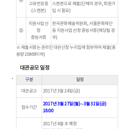
④
고유번호증
스캔본으로 제출(단체의 경우, 회원가
(스캔본)
입 시 필요)
지원사업 선
한국문화예술위원회, 서울문화재단
⑤
정
등 지원사업 선정 증빙서류(해당될 경
증빙서류
우)
※ 제출서류는 온라인 대관신청 누리집에 첨부하여 제출(총
용량 20MB이하)
대관공모 일정
구분
일정
대관공고
2017년 3월 24일(금)
2017년 3월 27일(월)∼3월 31일(금)
접수기간
18:00
2017년 4월 초 예정