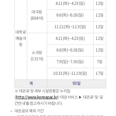
4.11(화)~4.23(일)
12일
대극장
6.6(화)~6.18(일)
12일
(604석)
11.21(화)~12.3(일)
12일
대학로
예술극
4.11(화)~4.23(일)
12일
장
6.6(화)~6.18(일)
12일
소극장
(132석)
7.9(일)~7.16(일)
7일
10.31(화)~11.19(일)
17일
계
93일
※ 대관료 및 세부 시설현황은 누리집
(
http://www.koreapac.kr
) ‘대관서비스 ▶ 대관료’ 및 ‘공
간안내’를 참고하시기 바랍니다.
대관공모 제외 기간