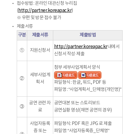
접수방법 : 온라인 대관신청 누리집
(
http://partner.koreapac.kr
)
※ 우편 및 방문 접수 불가
제출서류
구분
제출서류
제출방법
http://partner.koreapac.kr
내에서
①
지원신청서
신청서 작성·제출
첨부 세부사업계획서 양식
세부사업계
②
획서
파일형식 : 한글, 워드, PDF 등
파일명 : “사업계획서_단체명(개인명)”
공연 관련 자
공연대본 또는 스토리보드
③
료
공연실황 영상(재연 공연의 경우)
사업자등록
파일형식: PDF 혹은 JPG 로 제출
증 또는
파일명: “사업자등록증_단체명”