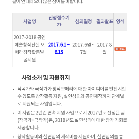
같이 안내하오니 많은 참여를 바랍니다.
신청접수기
사업명
심의일정
결과발표
양식
간
2017-2018 공연
예술창작산실 오
2017. 6.1 ~
2017. 6월 ~
2017. 8
페라창작활동발
6.15
7월
월
굴지원
사업소개 및 지원취지
작곡가와 극작가가 창작오페라에 대한 아이디어를 발전시킬
수 있도록 창작활동 지원, 실연심의와 공연제작까지 단계별
로 지원되는 사업입니다.
이 사업은 2년간 연속 지원 사업으로서 2017년도 선정된 팀
(작곡가+극작가)은, 2018년도 실연심의에 대한 참가 기회를
제공합니다.
창작활동비와 실연심의 제작비를 지원하며, 실연심의를 통