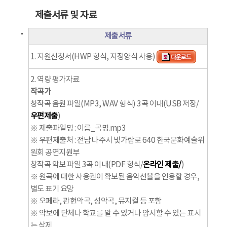
제출서류 및 자료
제출서류
1. 지원신청서(HWP 형식, 지정양식 사용)
2. 역량 평가자료
작곡가
창작곡 음원 파일(MP3, WAV 형식) 3곡 이내(USB 저장/
우편제출
)
※ 제출파일명 : 이름_곡명.mp3
※ 우편제출처 : 전남 나주시 빛가람로 640 한국문화예술위
원회 공연지원부
창작곡 악보 파일 3곡 이내(PDF 형식/
온라인 제출/
)
※ 원곡에 대한 사용권이 확보된 음악선율을 인용할 경우,
별도 표기 요망
※ 오페라, 관현악곡, 성악곡, 뮤지컬 등 포함
※ 악보에 단체나 학교를 알 수 있거나 암시할 수 있는 표시
는 삭제