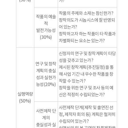
(50%)
가?
작품의 주제와 소재는 참신한가?
작품의 예술
창작의도가 시놉시스에 잘 반영되
적
어 있는가?
발전가능성
창작하고자 하는 작품이 타 작품과
(30%)
차별화되는 요소는 있는가?
신청자의 연구 및 창작계획이 타당
성을 갖추고 있는가?
연구 및 창작
제시된 창작계획(추진일정)을 통
계획의 충실
해 사업 기간 내 우수한 작품을 창
성과 실현가
작할 수 있는가?
능성(20%)
창작을 위한 연구 및 조사 등의 예
실행역량
산은 적정히 수립되었는가?
(50%)
사전제작 단계(제작 및 출연진 선
사전제작 단
정, 제작자 회의 등) 계획은 철저히
계의
수립되어 있는가?
충실성과 실