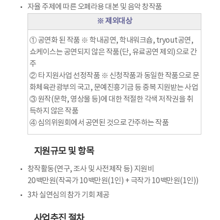
자율 주제에 따른 오페라용 대본 및 음악 창작품
※ 제외대상
① 공연화 된 작품 ※ 학내공연, 학내워크숍, tryout공연,
쇼케이스는 공연되지 않은 작품(단, 유료공연 제외)으로 간
주
② 타 지원사업 선정작품 ※ 신청작품과 동일한 작품으로 문
화체육관광부의 국고, 문예진흥기금 등 중복 지원받는 사업
③ 원작(문학, 영상물 등)에 대한 적절한 각색 저작권을 취
득하지 않은 작품
④ 심의위원회에서 공연된 것으로 간주하는 작품
지원규모 및 항목
창작활동(연구, 조사 및 사전제작 등) 지원비
20백만원(작곡가 10백만원(1인) + 극작가 10백만원(1인))
3차 실연심의 참가 기회 제공
사업추진 절차