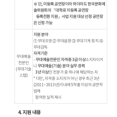
※ 단, 미등록 공연장이라 하더라도 한국문화예
술위원회의 「대학로 미등록 공연장
등록전환 지원」사업 지원 대상 선정 공연장
은 신청 가능
지원 분야
① 무대조명 ② 무대음향 ③ 무대기계·장치 ④
무대감독
자격기준
무대예술
-
무대예술전문인 자격증 3급 이상
소지자이거
전문인
나
무대예술(기술) 분야 실무 경력
(무대기술
3년 이상
인 전문가 중 하나에 해당하는 자
스텝)
* 다만, 자격증 소지자가 아닌 경우 최근 3년
(2011~2013년)이내에 5작품 이상의 공연작
업에
참여한 실적 제시
4. 지원 내용