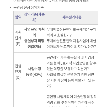
심의위원 사전 서류 심사 → 심의위원회 종합 심사 회의
공연장 선정 심의기준
심의기준(가중
영역
세부평가내용
치)
사업 운영 계획
무대예술전문인의 활용계획은 구체
계획
의
적이고 충실한가?
단계
충실성과 타당
무대예술전문인력 지원사업에 대한
(P)
성(30%)
이해도가 높고 참여 의지가 있는가?
공연장의 기존 활동실적 및 사업성
과를 볼 때, 효과적 사업운영을 할 수
집행
사업수행
있는 역량을 보유하고 있는가?
단계
능력(40%)
사업을 충실히 운영하기 위한 공연
(D)
장 시설과 장비 등이 확보되어 있는
가?
공연장 사업계획이 예술현장의 창작
역량 강화 및 창작여건 개선에 긍정