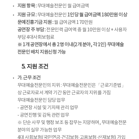
지원 항목 :
무대예술전문인 월 급여금액
지원 규모 :
무대예술전문인
1인당 월 급여금액 180만원 이상
문예진흥기금 지원 :
월 급여금액 170만원
공연장 주 부담 :
전문인력 급여액 중 월 10만원 이상 + 사용자
부담 4대사회보험료
※ 1개 공연장에서 총 2명 이내(2개 분야, 각 1인) 무대예술
전문인 배치 지원신청 가능
5. 지원 조건
가. 근무 조건
무대예술전문인의 지위 : 무대예술전문인은「근로기준법」
상 근로자로서 계약 기간 동안 근로자의 지위를 가짐
무대예술전문인 담당 업무
- 공연장 시설 및 기자재 관리 업무
- 공연진행 및 감독 관련 업무
※ 단순 사무 및 행정 보조 등 잡무는 지양하며, 무대예술전문
분야의 실무 가능한 업무
4대 사회보험(국민연금·건강보험·고용보험·산재보험) 가입