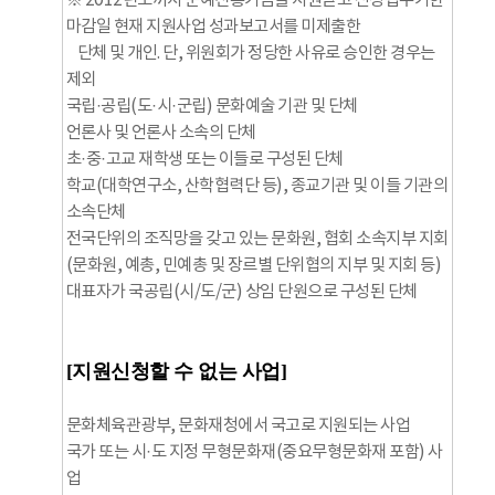
※ 2012년도까지 문예진흥기금을 지원받고 신청접수기한
마감일 현재 지원사업 성과보고서를 미제출한
단체 및 개인. 단, 위원회가 정당한 사유로 승인한 경우는
제외
국립·공립(도·시·군립) 문화예술 기관 및 단체
언론사 및 언론사 소속의 단체
초·중·고교 재학생 또는 이들로 구성된 단체
학교(대학연구소, 산학협력단 등), 종교기관 및 이들 기관의
소속단체
전국단위의 조직망을 갖고 있는 문화원, 협회 소속지부 지회
(문화원, 예총, 민예총 및 장르별 단위협의 지부 및 지회 등)
대표자가 국공립(시/도/군) 상임 단원으로 구성된 단체
[지원신청할 수 없는 사업]
문화체육관광부, 문화재청에서 국고로 지원되는 사업
국가 또는 시·도 지정 무형문화재(중요무형문화재 포함) 사
업