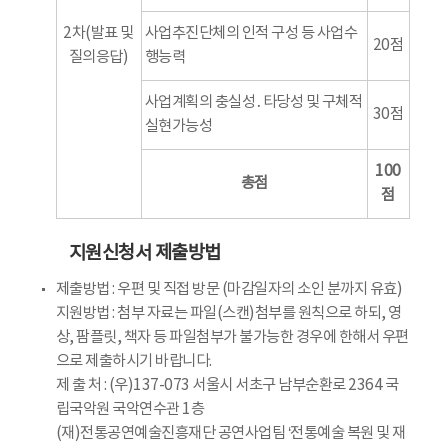
2차(발표 및
사업추진단체의 인적 구성 등 사업수
20점
질의응답)
행능력
사업계획의 충실성․타당성 및 구체적
30점
실현가능성
100
총점
점
지원신청서 제출방법
제출방법 : 우편 및 직접 방문 (마감일자의 소인 분까지 유효)
지원방법 : 첨부 자료는 파일(스캔)첨부를 원칙으로 하되, 영
상, 팜플릿, 책자 등 파일첨부가 불가능한 경우에 한해서 우편
으로 제출하시기 바랍니다.
제 출 처 : (우)137-073 서울시 서초구 남부순환로 2364 국
립국악원 국악연수관 1층
(재)전통공연예술진흥재단 공연사업팀 ‘전통예술 복원 및 재