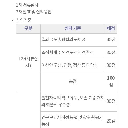
1차 서류심사
2차 발표 및 질의응답
심의기준
구분
심의 기준
배점
결과물 도출방법의 구체성
40점
조직체계 및 인적구성의 적절성
30점
1차(서류심
예산안 구성, 집행, 정산 등 타당성
30점
사)
100
총점
점
원천자료의 확보 유무, 보존·계승가치
30점
와 예술적 우수성
연구보고서 작성 능력 및 향후 활용가
20점
능성