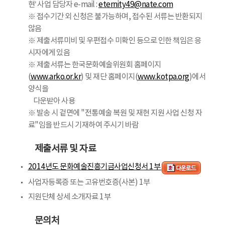
현’ 사업 담당자 e-mail :
eternity49@nate.com
※ 접수기간 외 신청은 불가능하며, 접수된 서류는 반환되지
않음
※ 제출서류미비 및 우편접수 미확인 등으로 인한 책임은 응
시자에게 있음
※ 제출서류는 한국문화예술위원회 홈페이지
(
www.arko.or.kr
) 및 재단 홈페이지(
www.kotpa.org
)에서
양식을
다운받아 사용
※ 발송 시 겉면에 "전통예술 복원 및 재현 지원 사업 신청 자
료"임을 반드시 기재하여 주시기 바람
제출서류 및 자료
2014년도 문화예술진흥기금사업신청서 1부
사업자등록증 또는 고유번호증(사본) 1부
지원단체 상세 소개자료 1부
문의처