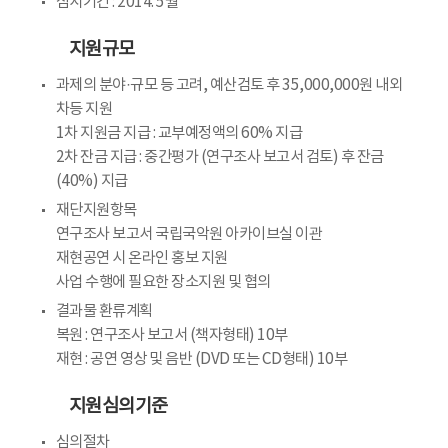
심시기간 : 2014. 5월
지원규모
과제의 분야·규모 등 고려, 예산검토 후 35,000,000원 내외
차등 지원
1차 지원금 지급 : 교부예정액의 60% 지급
2차 잔금 지급 : 중간평가 (연구조사 보고서 검토) 후 잔금
(40%) 지급
재단지원항목
연구조사 보고서 국립국악원 아카이브실 이관
재현공연 시 온라인 홍보 지원
사업 수행에 필요한 장소지원 및 협의
결과물 환류계획
복원 : 연구조사 보고서 (책자형태) 10부
재현 : 공연 영상 및 음반 (DVD 또는 CD형태) 10부
지원심의기준
심의절차