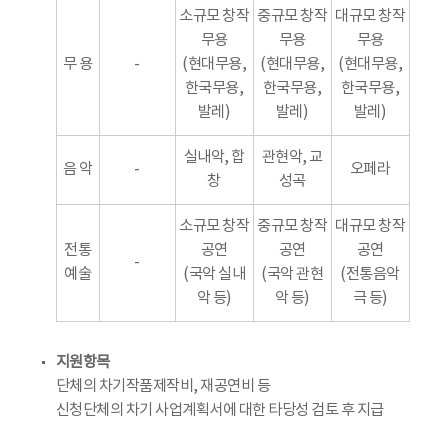
소규모 창작
중규모 창작
대규모 창작
무용
무용
무용
무 용
-
(현대무용,
(현대무용,
(현대무용,
한국무용,
한국무용,
한국무용,
발레)
발레)
발레)
실내악, 합
관현악, 교
음 악
-
오페라
창
성곡
소규모 창작
중규모 창작
대규모 창작
전통
공연
공연
공연
-
예술
(국악 실내
(국악 관현
(전통음악
악 등)
악 등)
극 등)
지원항목
단체의 차기작품제작비, 재공연비 등
신청단체의 차기 사업계획서에 대한 타당성 검토 후 지급