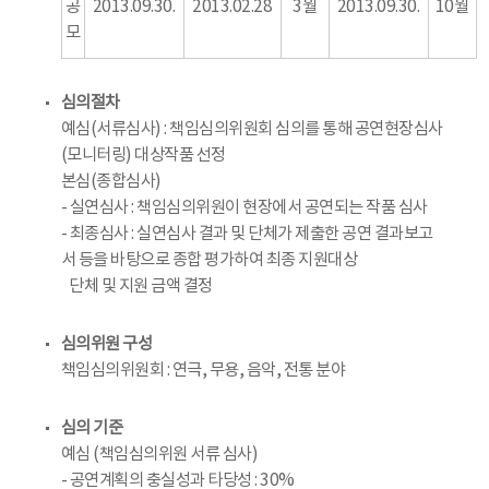
공
2013.09.30.
2013.02.28
3월
2013.09.30.
10월
모
심의절차
예심(서류심사) : 책임심의위원회 심의를 통해 공연현장심사
(모니터링) 대상작품 선정
본심(종합심사)
- 실연심사 : 책임심의위원이 현장에서 공연되는 작품 심사
- 최종심사 : 실연심사 결과 및 단체가 제출한 공연 결과보고
서 등을 바탕으로 종합 평가하여 최종 지원대상
단체 및 지원 금액 결정
심의위원 구성
책임심의위원회 : 연극, 무용, 음악, 전통 분야
심의 기준
예심 (책임심의위원 서류 심사)
- 공연계획의 충실성과 타당성 : 30%