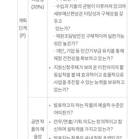
· 수입과 지출의 균형이 이루어져 있으며
(30%)
세부예산편성은 타당성과 구체성을 갖
계획
추고
단계
있는가?
(P)
· 재원조달방안은 구체적이며 실현가능
성은 높은가?
· 개인, 기업 등 민간기부금 유치를 통해
재정 건전성을 확보하고 있는가?
지원신청주체가 보여 온 이전까지의 활
동실적을 볼 때 효과적이고 효율적으로
사업을 추진할 수 있는 능력을 보유하고
있는가?
발표하고자 하는 작품의 예술적 수준은
어떠한가?
공연 작
안무/연출/기획 의도는 창의적이고 참
품의 예
신하며 설득력을 가지고 있는가?
술성
발표되는 작품은 국내 창작 초연인가?