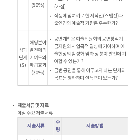
(50%)
(가점)
작품에 참여키로 한 제작진(스탭진)과
출연진의 예술적 기량은 우수한가?
공연계획은 예술위원회의 공연창작기
해당분야
금지원의 사업목적 달성에 기여하며 예
성과
발전에의
술현장의 활성화 및 해당 분야 발전에 기
단계
기여도와
여할 수 있는가?
(S)
파급효과
금번 공연을 통해 이루고자 하는 단체의
(20%)
목표는 명확하며 설득력이 있는가?
제출서류 및 자료
예심 주요 제출서류
수
제출서류
제출방법
량