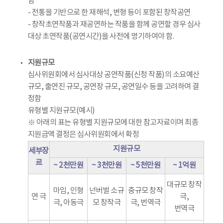
함
- 전통을 기반으로 한 재해석, 변형 등이 포함된 창작공연
- 창작초연작품과 재공연하는 작품을 함께 공연할 경우 심사
대상 초연작품(공연시간)을 사전에 명기하여야 함.
지원규모
심사위원회에서 심사대상 공연작품(신청 작품)의 소요예산
규모, 출연진 규모, 공연장 규모, 공연일수 등을 고려하여 결
정함
유형별 지원규모(예시)
※ 아래의 표는 유형별 지원규모에 대한 참고자료이며 최종
지원금액 결정은 심사위원회에서 확정
지원규모
세부장
르
~ 2천만원
~ 3천만원
~ 5천만원
~ 1억원
대규모 창작
마임, 인형
넌버벌 소규
중규모 창작
연 극
극,
극, 아동극
모 창작극
극, 번역극
번역극