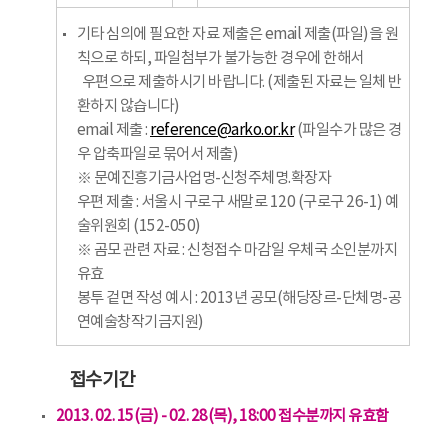
기타 심의에 필요한 자료 제출은 email 제출(파일)을 원
칙으로 하되, 파일첨부가 불가능한 경우에 한해서
우편으로 제출하시기 바랍니다. (제출된 자료는 일체 반
환하지 않습니다)
email 제출 :
reference@arko.or.kr
(파일수가 많은 경
우 압축파일로 묶어서 제출)
※ 문예진흥기금사업명-신청주체명.확장자
우편 제출 : 서울시 구로구 새말로 120 (구로구 26-1) 예
술위원회 (152-050)
※ 곰모 관련 자료 : 신청접수 마감일 우체국 소인분까지
유효
봉투 겉면 작성 예시 : 2013년 공모(해당장르-단체명-공
연예술창작기금지원)
접수기간
2013. 02. 15(금) - 02. 28(목), 18:00 접수분까지 유효함