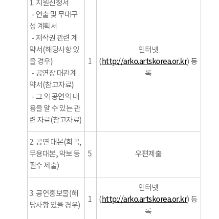
1. 지원신청서
- 연출 및 무대구
성 계획서
- 저작권 관련 계
약서(해당사항 있
인터넷
을 경우)
1
(
http://arko.artskorea.or.kr
) 등
- 공연장 대관계
록
약서(참고자료)
- 그 외 공연의 내
용을 알 수 있는 관
련 자료(참고자료)
2. 공연 대본(희곡,
무용대본, 악보 등
5
우편제출
필수 제출)
인터넷
3. 공연홍보물(해
1
(
http://arko.artskorea.or.kr
) 등
당사항 있을 경우)
록