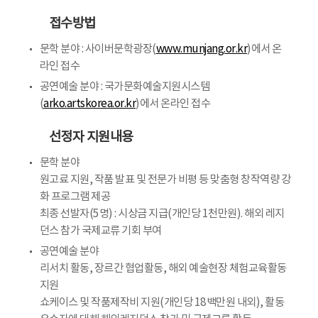
접수방법
문학 분야 : 사이버문학광장(
www.munjang.or.kr
)에서 온
라인 접수
공연예술 분야 : 국가문화예술지원시스템
(
arko.artskorea.or.kr
)에서 온라인 접수
선정자 지원내용
문학 분야
원고료 지원, 작품 발표 및 전문가 비평 등 맞춤형 창작역량 강
화 프로그램 제공
최종 선발자(5명) : 시상금 지급(개인당 1천만원). 해외 레지
던스 참가 국제교류 기회 부여
공연예술 분야
리서치 활동, 장르간 협업활동, 해외 예술현장 체험교육활동
지원
쇼케이스 및 작품제작비 지원(개인당 18백만원 내외), 활동