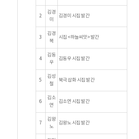
김경
2
김경미 시집 발간
미
김경
3
시집 <하늘씨앗> 발간
복
김동
4
김동우 시집 발간
우
김성
5
북극 삽화 시집 발간
철
김소
6
김소연 시집 발간
연
김왕
7
김왕노 시집 발간
노