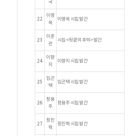
국
이영
22
이영옥 시집 발간
옥
이준
23
시집 <뒷곁의 추억> 발간
관
이향
24
이향지 시집 발간
지
임곤
25
임곤택 시집 발간
택
정용
26
정용주 시집 발간
주
정진
27
정진혁 시집 발간
혁