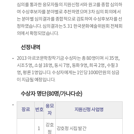
심의를 통과한 응모자들의 지원신청서와 원고를 종합 심의하
여 수상후보자를 분야별로 추천하였으며 3차 심의 회의에서
는 분야별 심의결과를 종합적으로 검토하여 수상후보자를 선
정하였습니다. 심의결과는 5. 31 한국문화예술위원회 전체회
의에서 확정되었습니다.
선정내역
2013 아르코문학창작기금 수상자는 총 80명이며 시 35명,
시조 5명, 소설 18명, 동시 7명, 동화 9명, 희곡 2명, 수필 3
명, 평론 1명입니다. 수상자에게는 1인당 1000만원의 상금
이 지급될 예정입니다.
수상자 명단(80명/가나다순)
응모
장르
번호
지원신청 사업명
자
강호
1
강호정 시집 발간
정