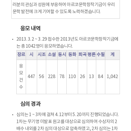
러분의 관심과 성원에 부응하여 아르코문학창작기금이 우리
문학 발전에 크게 기여할 수 있도록 노력하겠습니다.
응모 내역
2013. 3. 2 ~ 3. 29 접수한 2013년도 아르코문학창작기금에
는 총 1042명이 응모하였습니다.
장르
시
시조
소설
동시
동화
희곡
평론
수필
계
응
모
447
56
228
78
110
26
13
84
1,042
건
수
심의 경과
심의는 1 ~ 3차에 걸쳐 4. 12부터 5. 20까지 진행되었습니다.
1차는 무기명 미발표 원고를 대상으로 심의하여 수상자의 2
배수 내외를 2차 심의 대상으로 압축하였고, 2차 심의는 1차