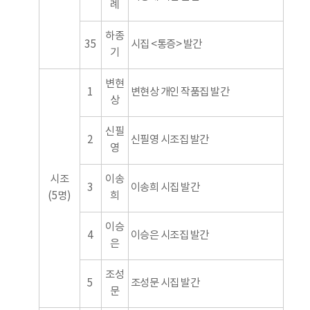
례
하종
35
시집 <통증> 발간
기
변현
1
변현상 개인 작품집 발간
상
신필
2
신필영 시조집 발간
영
시조
이송
3
이송희 시집 발간
(5명)
희
이승
4
이승은 시조집 발간
은
조성
5
조성문 시집 발간
문