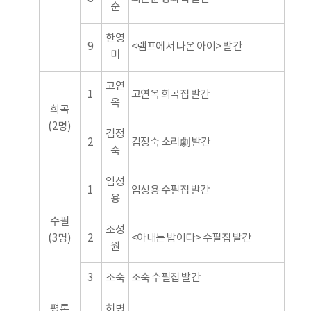
순
한영
9
<램프에서 나온 아이> 발간
미
고연
1
고연옥 희곡집 발간
옥
희곡
(2명)
김정
2
김정숙 소리劇 발간
숙
임성
1
임성용 수필집 발간
용
수필
조성
(3명)
2
<아내는 밥이다> 수필집 발간
원
3
조숙
조숙 수필집 발간
평론
허병