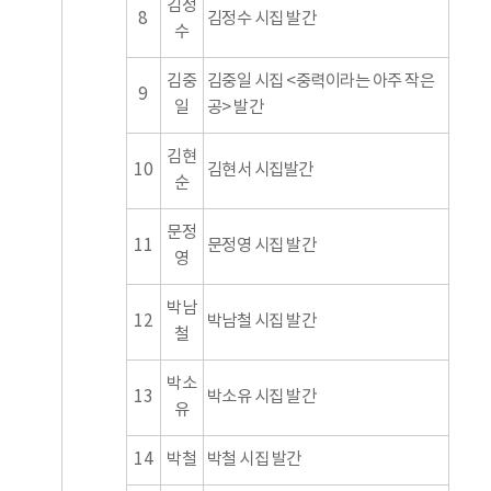
김정
8
김정수 시집 발간
수
김중
김중일 시집 <중력이라는 아주 작은
9
일
공> 발간
김현
10
김현서 시집발간
순
문정
11
문정영 시집 발간
영
박남
12
박남철 시집 발간
철
박소
13
박소유 시집 발간
유
14
박철
박철 시집 발간