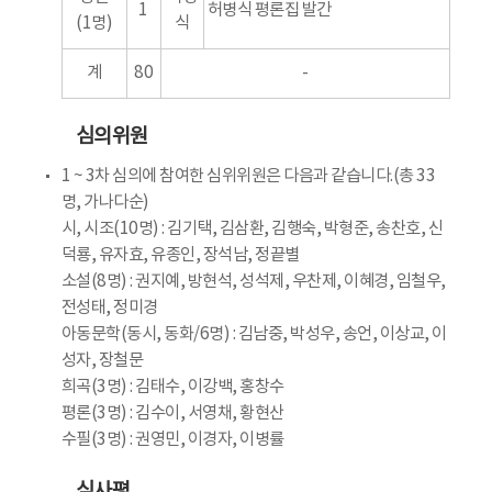
1
허병식 평론집 발간
(1명)
식
계
80
-
심의위원
1 ~ 3차 심의에 참여한 심위위원은 다음과 같습니다.(총 33
명, 가나다순)
시, 시조(10명) : 김기택, 김삼환, 김행숙, 박형준, 송찬호, 신
덕룡, 유자효, 유종인, 장석남, 정끝별
소설(8명) : 권지예, 방현석, 성석제, 우찬제, 이혜경, 임철우,
전성태, 정미경
아동문학(동시, 동화/6명) : 김남중, 박성우, 송언, 이상교, 이
성자, 장철문
희곡(3명) : 김태수, 이강백, 홍창수
평론(3명) : 김수이, 서영채, 황현산
수필(3명) : 권영민, 이경자, 이병률
심사평