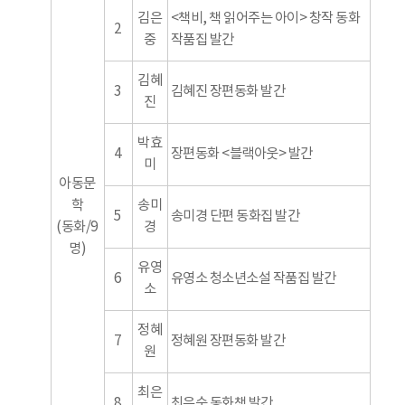
김은
<책비, 책 읽어주는 아이> 창작 동화
2
중
작품집 발간
김혜
3
김혜진 장편동화 발간
진
박효
4
장편동화 <블랙아웃> 발간
미
아동문
학
송미
5
송미경 단편 동화집 발간
(동화/9
경
명)
유영
6
유영소 청소년소설 작품집 발간
소
정혜
7
정혜원 장편동화 발간
원
최은
8
최은순 동화책 발간