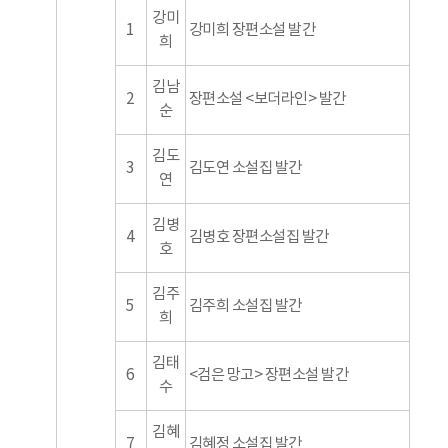
강미
1
강미희 장편소설 발간
희
김남
2
장편소설 <보더라인> 발간
순
김도
3
김도연 소설집 발간
연
김병
4
김병호 장편소설집 발간
호
김주
5
김주희 소설집 발간
희
김태
6
<검은 망고> 장편소설 발간
수
김혜
7
김혜정 소설집 발간