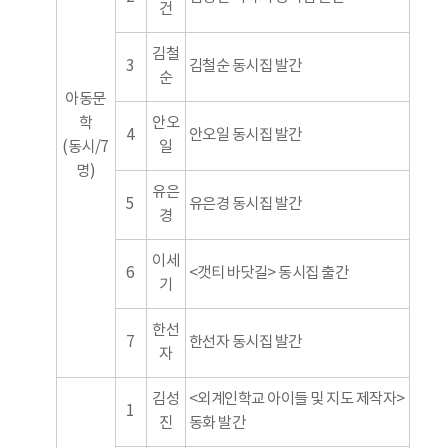
건
김철
3
김철순 동시집 발간
순
아동문
학
안오
4
안오일 동시집 발간
(동시/7
일
명)
유은
5
유은경 동시집 발간
경
이세
6
<갯티 바닷길> 동시집 출간
기
한선
7
한선자 동시집 발간
자
김성
<외계인학교 아이들 및 지도 제작자>
1
진
동화 발간