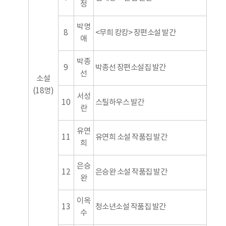
정
박명
8
<무희 캉캉> 장편소설 발간
애
박종
9
박종선 장편소설집 발간
선
소설
(18명)
서성
10
스틸하우스 발간
란
유연
11
유연희 소설 작품집 발간
희
은승
12
은승완 소설 작품집 발간
완
이옥
13
청소년소설 작품집 발간
수