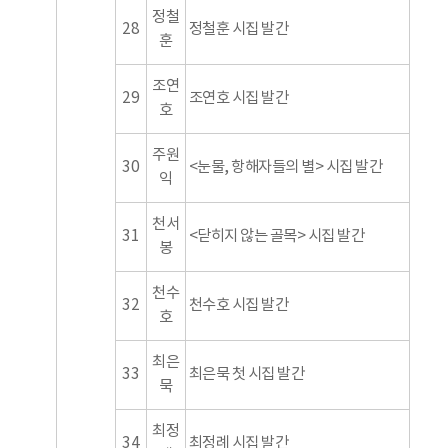
정철
28
정철훈 시집 발간
훈
조연
29
조연호 시집 발간
호
주원
30
<눈물, 항해자들의 별> 시집 발간
익
천서
31
<닫히지 않는 골목> 시집 발간
봉
천수
32
천수호 시집 발간
호
최은
33
최은묵 첫 시집 발간
묵
최정
34
최정례 시집 발간