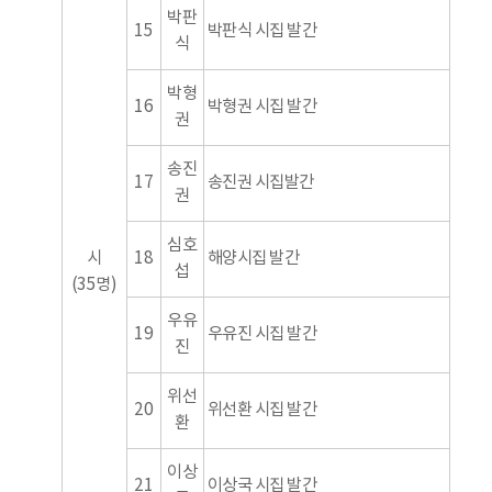
박판
15
박판식 시집 발간
식
박형
16
박형권 시집 발간
권
송진
17
송진권 시집발간
권
심호
시
18
해양시집 발간
섭
(35명)
우유
19
우유진 시집 발간
진
위선
20
위선환 시집 발간
환
이상
21
이상국 시집 발간