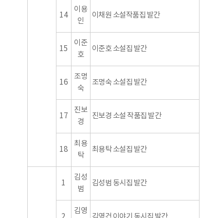
이용
14
이채원 소설작품집 발간
인
이준
15
이준호 소설집 발간
호
조명
16
조명숙 소설집 발간
숙
진보
17
진보경 소설 작품집 발간
경
최용
18
최용탁 소설집 발간
탁
김성
1
김성범 동시집 발간
범
김영
2
김영건 이야기 동시집 발간