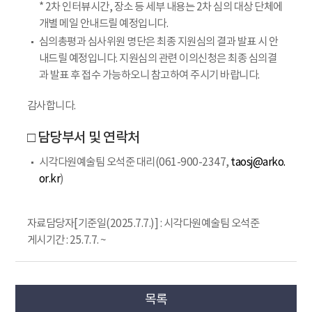
* 2차 인터뷰시간, 장소 등 세부 내용는 2차 심의 대상 단체에
개별 메일 안내드릴 예정입니다.
심의총평과 심사위원 명단은 최종 지원심의 결과 발표 시 안
내드릴 예정입니다. 지원심의 관련 이의신청은 최종 심의결
과 발표 후 접수 가능하오니 참고하여 주시기 바랍니다.
감사합니다.
□ 담당부서 및 연락처
시각다원예술팀 오석준 대리(061-900-2347,
taosj@arko.
or.kr
)
자료담당자[기준일(2025.7.7.)] : 시각다원예술팀 오석준
게시기간 : 25.7.7. ~
목록