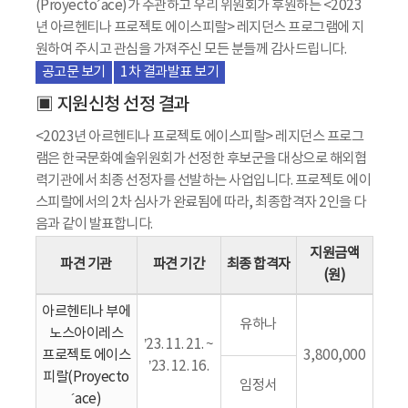
(Proyecto´ace)가 주관하고 우리 위원회가 후원하는 <2023
년 아르헨티나 프로젝토 에이스피랄> 레지던스 프로그램에 지
원하여 주시고 관심을 가져주신 모든 분들께 감사드립니다.
공고문 보기
1차 결과발표 보기
▣ 지원신청 선정 결과
<2023년 아르헨티나 프로젝토 에이스피랄> 레지던스 프로그
램은 한국문화예술위원회가 선정한 후보군을 대상으로 해외협
력기관에서 최종 선정자를 선발하는 사업입니다. 프로젝토 에이
스피랄에서의 2차 심사가 완료됨에 따라, 최종합격자 2인을 다
음과 같이 발표합니다.
지원금액
파견 기관
파견 기간
최종 합격자
(원)
아르헨티나 부에
유하나
노스아이레스
’23. 11. 21. ~
프로젝토 에이스
3,800,000
’23. 12. 16.
피랄(Proyecto
임정서
´ace)