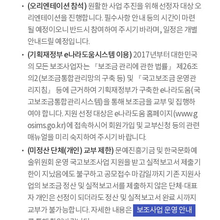
(오리엔테이션 참석)
원활한 사업 추진을 위해 선정자 대상 오
리엔테이션을 진행합니다. 필수사항 안내 등의 시간이 마련
될 예정이오니 반드시 참여하여 주시기 바라며, 일정은 개별
안내드릴 예정입니다.
(기획재정부 e나라도움시스템 이용)
2017년부터 대한민국
의 모든 보조사업자는 『보조금 관리에 관한 법률』 제26조
의2(보조금통합관리망의 구축 등) 및 『국고보조금 운영관
리지침』 등에 근거하여 기획재정부가 구축한 e나라도움(국
고보조금통합관리시스템)을 통해 보조금을 교부 및 집행하
여야 합니다. 지원 선정 대상은 e나라도움 홈페이지(www.g
osims.go.kr)에 접속하시어 회원가입 및 교부신청 등의 관련
매뉴얼을 미리 숙지하여 주시기 바랍니다.
(미정산 단체(개인) 교부 제한)
문예진흥기금 및 한국문화예
술위원회 운영 국고보조사업 지원을 받고 실적보고서 제출기
한이 지났음에도 불구하고 공모접수 마감일까지 기존 지원사
업의 보조금 정산 및 실적보고서를 제출하지 않은 단체·대표
자 개인은 선정이 되더라도 정산 및 실적보고서 완료 시까지
교부가 불가능합니다. 자세한 내용은
보조사업 운영 안내