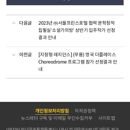
다음글
2023년 ㈜서울프린스호텔 협력 문학창작
집필실‘소설가의방’ 상반기 입주작가 선정
결과 안내
이전글
[지정형 레지던스] (무용) 영국 더플레이스
Choreodrome 프로그램 참가 선정결과 안
내
개인정보처리방침
저작권정책
뉴스레터 구독 및 이메일 무단수집거부
사이트맵
(58326) 전남광주통합특별시 나주시 빛가람로 640 (빛가람동 352)