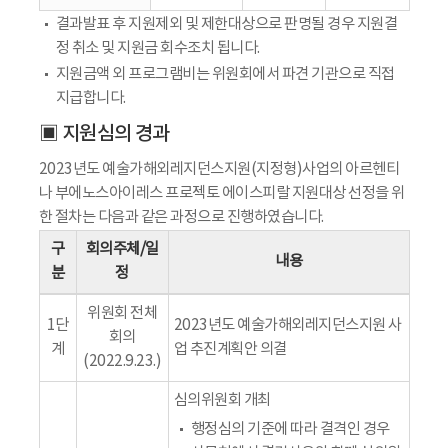
결과발표 후 지원제외 및 제한대상으로 판명될 경우 지원결
정 취소 및 지원금 회수조치 됩니다.
지원금액 외 프로그램비는 위원회에서 파견 기관으로 직접
지급합니다.
▣ 지원심의 경과
2023년도 예술가해외레지던스지원(지정형)사업의 아르헨티
나 부에노스아이레스 프로젝토 에이스피랄 지원대상 선정을 위
한 절차는 다음과 같은 과정으로 진행하였습니다.
구
회의주체/일
내용
분
정
위원회 전체
1단
2023년도 예술가해외레지던스지원 사
회의
계
업 추진계획안 의결
(2022.9.23.)
심의위원회 개최
행정심의 기준에 따라 결격인 경우