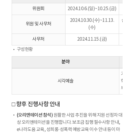
위원회
2024.10.6.(일)~10.25.(금)
2024.10.30.(수)~11.13.
심의위
위원 및 사무처
(수)
사무처
2024.11.15.(금)
구성현황
분야
기혜경(
시각예술
학과 교
부편집
□ 향후 진행사항 안내
(오리엔테이션 참석)
원활한 사업 추진을 위해 지원 선정자 대
상 오리엔테이션을 진행합니다. 보조금 집행 필수사항 안내,
e나라도움 교육, 성희롱·성폭력 예방교육 이수 안내 등이 마