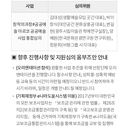
사업
심의위원
김대성(생활예술모임 곳간 대표), 박이
창작의과정#공공예
창식(대안공간 문화살롱공 대표), 변길
술 아르코 공공예술
현(광주시립미술관 학예연구실장), 양
사업 통합심의
혜원(한국문화관광연구원 연구위원),
정윤희(비평그룹 시각 대표)
▣ 향후 진행사항 및 지원심의 옴부즈만 안내
(오리엔테이션 참석)
원활한 사업 추진을 위해 선정단체 오리
엔테이션을 진행합니다. 필수사항 안내, 성희롱·성폭력 예방
등 교육 등의 시간이 마련될 예정이오니 반드시 참여하여 주
시기 바라며, 일정은 개별 안내드릴 예정입니다.
(기획재정부 e나라도움시스템 이용)
2017년부터 대한민국
의 모든 보조사업자는 『보조금 관리에 관한 법률』 제26조
의2(보조금통합관리망의 구축 등) 및 『국고보조금 운영관
리지침』 등에 근거하여 기획재정부가 구축한 e나라도움(국
고보조금통합관리시스템)을 통해 보조금을 교부 및 집행하