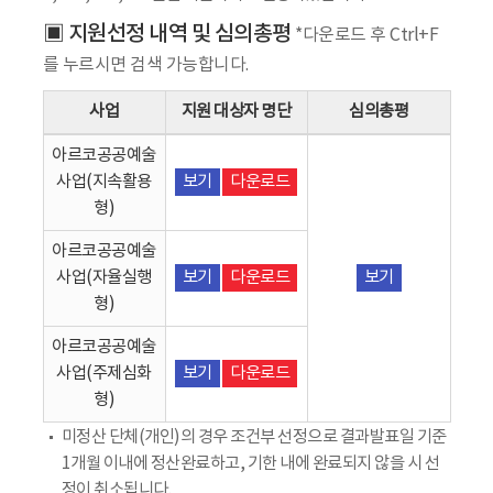
▣ 지원선정 내역 및 심의총평
*다운로드 후 Ctrl+F
를 누르시면 검색 가능합니다.
사업
지원 대상자 명단
심의총평
아르코공공예술
사업(지속활용
보기
다운로드
형)
아르코공공예술
사업(자율실행
보기
다운로드
보기
형)
아르코공공예술
사업(주제심화
보기
다운로드
형)
미정산 단체(개인)의 경우 조건부 선정으로 결과발표일 기준
1개월 이내에 정산완료하고, 기한 내에 완료되지 않을 시 선
정이 취소됩니다.