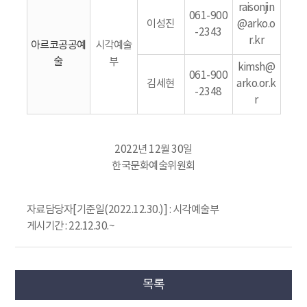
raisonjin
061-900
이성진
@arko.o
-2343
r.kr
아르코공공예
시각예술
술
부
kimsh@
061-900
김세현
arko.or.k
-2348
r
2022년 12월 30일
한국문화예술위원회
자료담당자[기준일(2022.12.30.)] : 시각예술부
게시기간 : 22.12.30.~
목록