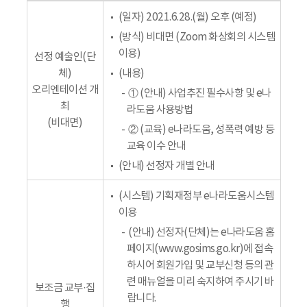
(일자) 2021.6.28.(월) 오후 (예정)
(방식) 비대면 (Zoom 화상회의 시스템
이용)
선정 예술인(단
체)
(내용)
오리엔테이션 개
① (안내) 사업추진 필수사항 및 e나
최
라도움 사용방법
(비대면)
② (교육) e나라도움, 성폭력 예방 등
교육 이수 안내
(안내) 선정자 개별 안내
(시스템) 기획재정부 e나라도움시스템
이용
(안내) 선정자(단체)는 e나라도움 홈
페이지(www.gosims.go.kr)에 접속
하시어 회원가입 및 교부신청 등의 관
련 매뉴얼을 미리 숙지하여 주시기 바
보조금 교부·집
랍니다.
행