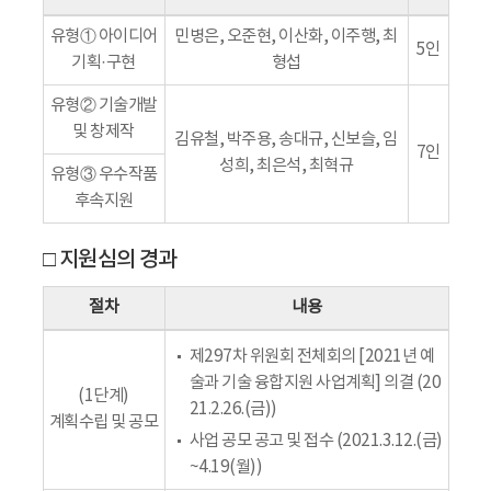
유형① 아이디어
민병은, 오준현, 이산화, 이주행, 최
5인
기획·구현
형섭
유형② 기술개발
및 창제작
김유철, 박주용, 송대규, 신보슬, 임
7인
성희, 최은석, 최혁규
유형③ 우수작품
후속지원
□ 지원심의 경과
절차
내용
제297차 위원회 전체회의 [2021년 예
술과 기술 융합지원 사업계획] 의결 (20
(1단계)
21.2.26.(금))
계획수립 및 공모
사업 공모 공고 및 접수 (2021.3.12.(금)
~4.19(월))