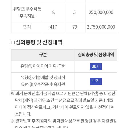
유형③ 우수작품
8
5
250,000,000
후속지원
합계
417
79
2,750,000,000
□ 심의총평 및 선정내역
구분
심의총평 및 선정내역
유형① 아이디어 기획·구현
보기
유형② 기술개발 및 창제작
보기
유형③ 우수작품 후속지원
※ 과거 문예진흥기금 사업으로 지원받은 단체(개인) 중 미정산
단체(개인)의 경우 조건부 선정으로 결과발표일 기준 1개월
이내에 정산완료하고, 기한 내에 완료되지 않을 시 선정이 취
소됩니다.
※ 결과발표 후 지원제외 및 제한대상으로 판명될 경우 지원결정