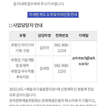
일 이내에 접수하여 주시기 바랍니다.
자세한 제도 소개 및 이의신청 안내
□ 사업담당자 안내
유형
담당자명
전화번호
이메일
유형① 아이디어
061-900-
김지아
기획·구현
2234
artntech@ark
유형② 기술개발
o.or.kr
및 창제작
061-900-
김세현
유형③ 우수작품
2233
후속지원
2021년도 <예술과기술융합지원>에 신청해주신 분들께 진심
으로 감사드립니다.
한국문화예술위원회는 문화예술인들의 목소리에 귀 기울이고,