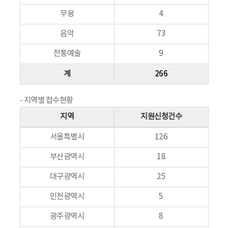
무용
4
음악
73
전통예술
9
계
266
- 지역별 접수현황
지역
지원신청건수
서울특별시
126
부산광역시
18
대구광역시
25
인천광역시
5
광주광역시
8