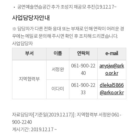
공연예술연습공간 추가 조성지 재공모 추진(19.12.17~
사업담당자안내
※ 담당자가 다른 전화 응대 또는 부재로 인해 연락이 어려운 경
우에는 메일로 문의해 주시면 확인 후 조치해 드리겠습니다.
사업담당자
부서
이름
연락처
e-mail
061-900-22
anysjw@ark
서정완
40
o.or.kr
지역협력부
061-900-22
dlekal5866
이다미
33
@arko.or.kr
자료담당자[기준일(2019.12.17)] : 지역협력부 서정완 061-
900-2240
게시기간 : 2019.12.17 ~