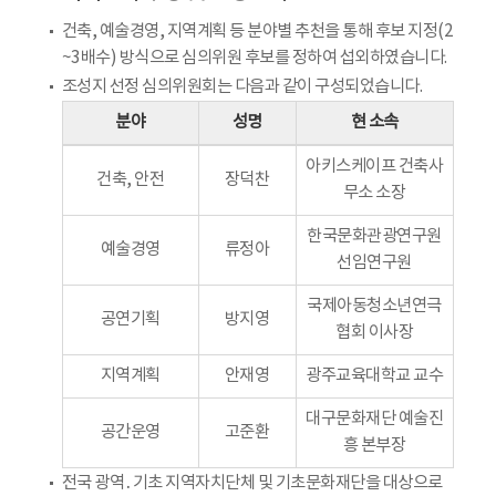
건축, 예술경영, 지역계획 등 분야별 추천을 통해 후보 지정(2
~3배수) 방식으로 심의위원 후보를 정하여 섭외하였습니다.
조성지 선정 심의위원회는 다음과 같이 구성되었습니다.
분야
성명
현 소속
아키스케이프 건축사
건축, 안전
장덕찬
무소 소장
한국문화관광연구원
예술경영
류정아
선임연구원
국제아동청소년연극
공연기획
방지영
협회 이사장
지역계획
안재영
광주교육대학교 교수
대구문화재단 예술진
공간운영
고준환
흥 본부장
전국 광역․기초 지역자치단체 및 기초문화재단을 대상으로