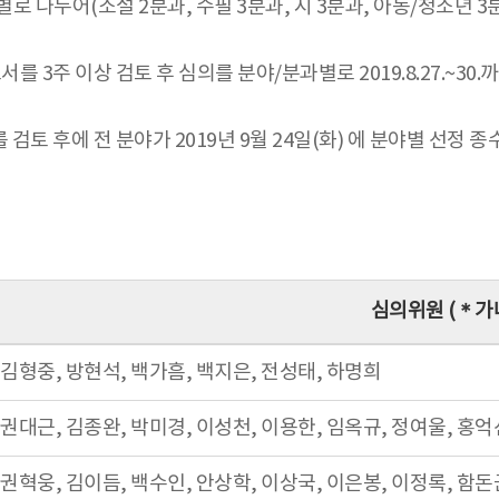
누어(소설 2분과, 수필 3분과, 시 3분과, 아동/청소년 3분과, 평
 3주 이상 검토 후 심의를 분야/분과별로 2019.8.27.~3
검토 후에 전 분야가 2019년 9월 24일(화) 에 분야별 선정 
심의위원 (＊가
김형중, 방현석, 백가흠, 백지은, 전성태, 하명희
권대근, 김종완, 박미경, 이성천, 이용한, 임옥규, 정여울, 홍억
권혁웅, 김이듬, 백수인, 안상학, 이상국, 이은봉, 이정록, 함돈