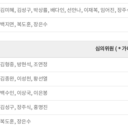
김미혜, 김성구, 박상률, 배다인, 선안나, 이재복, 임어진, 장주
백지연, 복도훈, 장은수
심의위원 (＊가
김형중, 방현석, 조연정
김종완, 이성천, 황선열
백수인, 이상국, 이은봉
김성구, 장주식, 홍명진
복도훈, 장은수