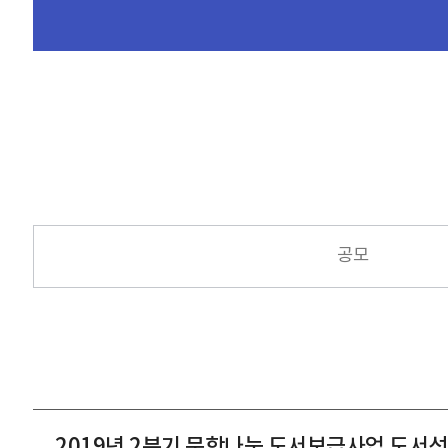
공모
2019년 2분기 문학나눔 도서보급사업 도서선