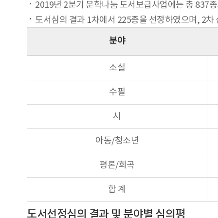
2019년 2분기 문학나눔 도서보급사업에는 총 83
도서심의 결과 1차에서 225종을 선정하였으며, 2차
분야
소설
수필
시
아동/청소년
평론/희곡
합 계
도서선정심의 결과 및 분야별 심의평