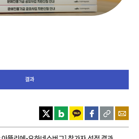
결과
 아뜰리에-요하네스버그] 참가자 선정 결과