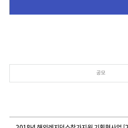
공모
2018년 해외레지던스참가지원 기획형사업 [