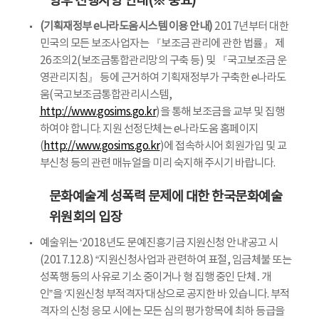
향후 진행사항 안내(※ 중요)
(기획재정부 e나라도움시스템 이용 안내)
2017년부터 대한
민국의 모든 보조사업자는 『보조금 관리에 관한 법률』 제
26조의2(보조금통합관리망의 구축 등) 및 『국고보조금 운
영관리지침』 등에 근거하여 기획재정부가 구축한 e나라도
움(국고보조금통합관리시스템,
http://www.gosims.go.kr
)을 통해 보조금을 교부 및 집행
하여야 합니다. 지원 선정단체는 e나라도움 홈페이지
(
http://www.gosims.go.kr
)에 접속하시어 회원가입 및 교
부신청 등의 관련 매뉴얼을 미리 숙지해 주시기 바랍니다.
문화예술계 성폭력 문제에 대한 한국문화예술
위원회의 입장
예술위는 ‘2018년도 문예진흥기금 지원신청 안내’공고 시
(2017.12.8) “지원신청사업과 관련하여 표절, 임금체불 또는
성폭행 등의 사유로 기소 중이거나 형 집행 중인 단체․개
인”을 ‘지원신청 부적격자’대상으로 공지한 바 있습니다. 부적
격자의 신청 응모 시에는 모든 심의 평가항목에 최하 등급을