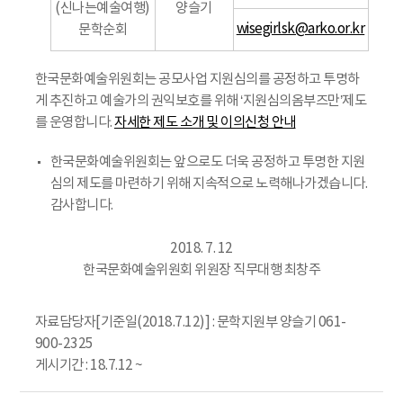
(신나는예술여행)
양슬기
wisegirlsk@arko.or.kr
문학순회
한국문화예술위원회는 공모사업 지원심의를 공정하고 투명하
게 추진하고 예술가의 권익보호를 위해 ‘지원심의옴부즈만’제도
를 운영합니다.
자세한 제도 소개 및 이의신청 안내
한국문화예술위원회는 앞으로도 더욱 공정하고 투명한 지원
심의 제도를 마련하기 위해 지속적으로 노력해나가겠습니다.
감사합니다.
2018. 7. 12
한국문화예술위원회 위원장 직무대행 최창주
자료담당자[기준일(2018.7.12)] : 문학지원부 양슬기 061-
900-2325
게시기간 : 18.7.12 ~