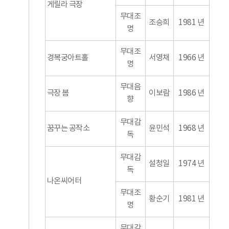
게릴라 극장
무대조
조승희
1981 년
명
무대조
경복궁아트홀
서영채
1966 년
명
무대음
극장 봄
이보람
1986 년
향
무대감
꿈꾸는 공작소
윤민석
1968 년
독
무대감
설청일
1974 년
독
나온씨어터
무대조
황순기
1981 년
명
무대감