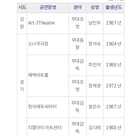
시도
공연장명
분야
성명
출생년도
강
무대조
Art-3Theatre
남인우
1987 년
원
명
무대음
소나무극장
장석숙
1964 년
향
무대감
최민석
1986 년
독
예맥아트홀
경
무대조
정채경
1972 년
기
명
무대감
청석에듀씨어터
왕은수
1987 년
독
무대감
티엘아이 아트센터
김다래
1988 년
독