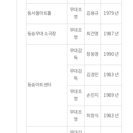
무대조
동서울아트홀
김용규
1979 년
명
무대조
동숭무대 소극장
최건영
1987 년
명
무대감
장동영
1990 년
독
무대감
김경민
1983 년
독
동숭아트센터
무대조
손민지
1989 년
명
무대조
최창식
1983 년
명
무대감