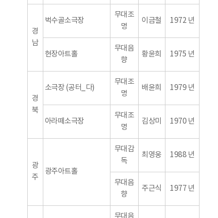
무대조
벅수골소극장
이금철
1972 년
명
경
남
무대음
현장아트홀
황윤희
1975 년
향
무대조
소극장 (공터_다)
배윤희
1979 년
명
경
북
무대조
아라떼소극장
김상미
1970 년
명
무대감
최영웅
1988 년
독
광
광주아트홀
주
무대음
주근식
1977 년
향
무대음