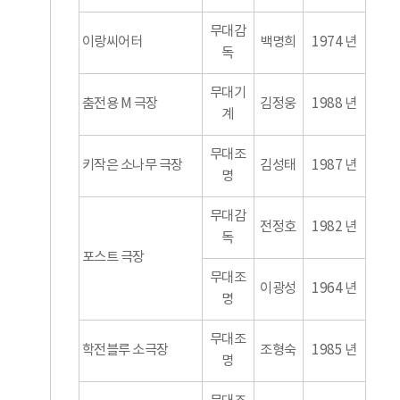
무대감
이랑씨어터
백명희
1974 년
독
무대기
춤전용 M 극장
김정웅
1988 년
계
무대조
키작은 소나무 극장
김성태
1987 년
명
무대감
전정호
1982 년
독
포스트 극장
무대조
이광성
1964 년
명
무대조
학전블루 소극장
조형숙
1985 년
명