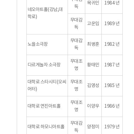
목귀인
1984 년
독
네오아트홀(강남,대
학로)
무대감
고운임
1989 년
독
무대감
노을소극장
최병훈
1982 년
독
무대조
다르게놀자 소극장
황태민
1987 년
명
대학로 스타시티(오씨
무대조
김영성
1985 년
어터)
명
무대조
대학로 연진아트홀
이양우
1986 년
명
무대감
대학로 하모니아트홀
양정미
1979 년
독