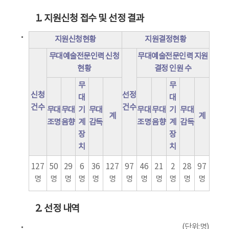
1. 지원신청 접수 및 선정 결과
지원신청현황
지원결정현황
무대예술전문인력 신청
무대예술전문인력 지원
현황
결정 인원 수
무
무
신청
선정
대
대
건수
건수
무대
무대
기
무대
무대
무대
기
무대
계
계
조명
음향
계
감독
조명
음향
계
감독
장
장
치
치
127
50
29
6
36
127
97
46
21
2
28
97
명
명
명
명
명
명
명
명
명
명
명
명
2. 선정 내역
(단위:명)