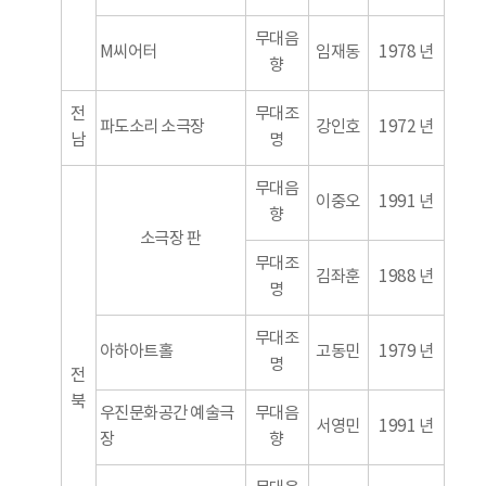
무대음
M씨어터
임재동
1978 년
향
전
무대조
파도소리 소극장
강인호
1972 년
남
명
무대음
이중오
1991 년
향
소극장 판
무대조
김좌훈
1988 년
명
무대조
아하아트홀
고동민
1979 년
명
전
북
우진문화공간 예술극
무대음
서영민
1991 년
장
향