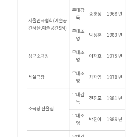
무대감
송훈상
1968 년
독
서울연극협회(예술공
간서울,예술공간SM)
무대조
박정훈
1983 년
명
무대조
성균소극장
이재호
1975 년
명
무대조
세실극장
차재영
1978 년
명
무대감
전진모
1981 년
독
소극장 산울림
무대조
박진아
1989 년
명