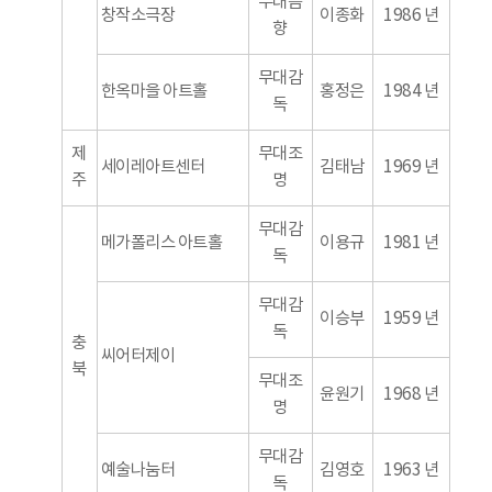
무대음
창작소극장
이종화
1986 년
향
무대감
한옥마을 아트홀
홍정은
1984 년
독
제
무대조
세이레아트센터
김태남
1969 년
주
명
무대감
메가폴리스 아트홀
이용규
1981 년
독
무대감
이승부
1959 년
독
충
씨어터제이
북
무대조
윤원기
1968 년
명
무대감
예술나눔터
김영호
1963 년
독