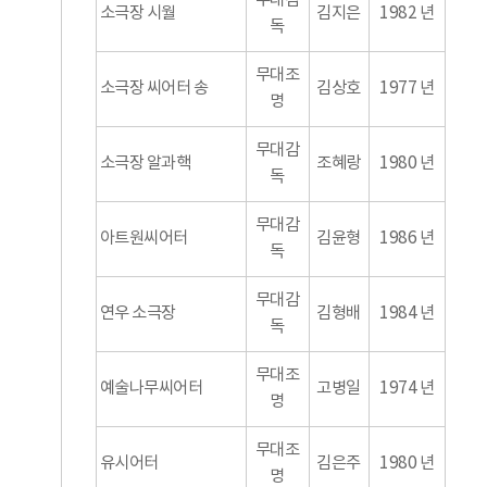
무대감
소극장 시월
김지은
1982 년
독
무대조
소극장 씨어터 송
김상호
1977 년
명
무대감
소극장 알과핵
조혜랑
1980 년
독
무대감
아트원씨어터
김윤형
1986 년
독
무대감
연우 소극장
김형배
1984 년
독
무대조
예술나무씨어터
고병일
1974 년
명
무대조
유시어터
김은주
1980 년
명