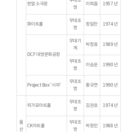
무대조
한얼 소극장
이희즙
1957 년
명
무대조
화이트홀
정일만
1974 년
명
무대기
박정효
1989 년
계
DCF 대명문화공장
무대조
이승운
1990 년
명
무대조
Project Box '시야'
황규연
1990 년
명
무대조
피가로아트홀
김권호
1974 년
명
울
무대조
CK아트홀
박정민
1988 년
산
명