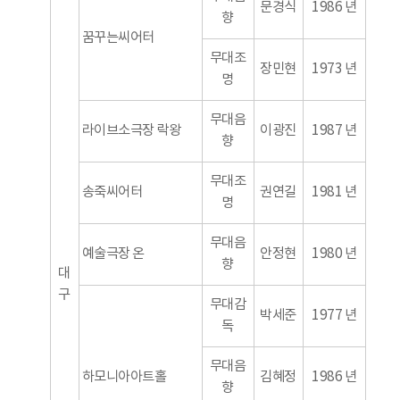
문경식
1986 년
향
꿈꾸는씨어터
무대조
장민현
1973 년
명
무대음
라이브소극장 락왕
이광진
1987 년
향
무대조
송죽씨어터
권연길
1981 년
명
무대음
예술극장 온
안정현
1980 년
향
대
구
무대감
박세준
1977 년
독
무대음
하모니아아트홀
김혜정
1986 년
향