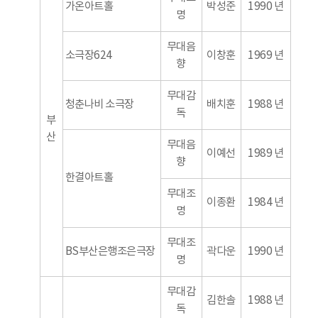
가온아트홀
박성준
1990 년
명
무대음
소극장624
이창훈
1969 년
향
무대감
청춘나비 소극장
배치훈
1988 년
독
부
산
무대음
이예선
1989 년
향
한결아트홀
무대조
이종환
1984 년
명
무대조
BS부산은행조은극장
곽다운
1990 년
명
무대감
김한솔
1988 년
독