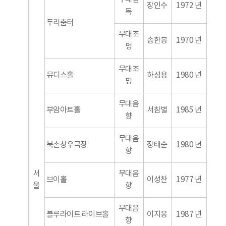
장인수
1972 년
독
두리춤터
무대조
송한봉
1970 년
명
무대조
뮤디스홀
하성용
1980 년
명
무대음
부암아트홀
서참별
1985 년
향
무대음
북촌창우극장
장태순
1980 년
향
서
무대음
브이홀
이성찬
1977 년
울
향
무대음
블루라이트 라이브홀
이지웅
1987 년
향