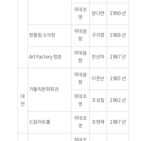
무대조
양다연
1990 년
명
무대음
한울림 소극장
구지영
1988 년
향
무대음
Art Factory 청춘
천선아
1987 년
향
무대음
이준선
1985 년
향
가톨릭문화회관
대
무대조
조성칠
1962 년
전
명
무대조
드림아트홀
조현제
1987 년
명
무대조