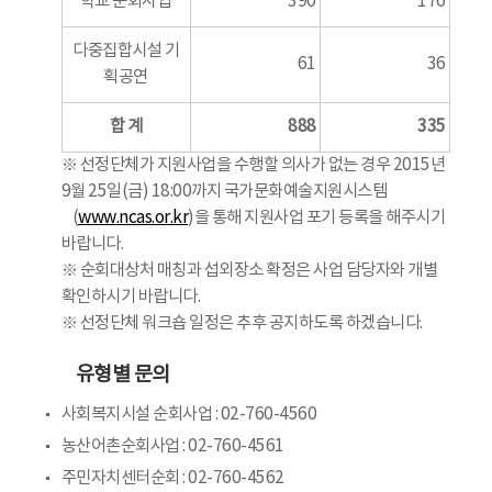
학교 순회사업
390
176
다중집합시설 기
61
36
획공연
합 계
888
335
※ 선정단체가 지원사업을 수행할 의사가 없는 경우 2015년
9월 25일(금) 18:00까지 국가문화예술지원시스템
(
www.ncas.or.kr
)을 통해 지원사업 포기 등록을 해주시기
바랍니다.
※ 순회대상처 매칭과 섭외장소 확정은 사업 담당자와 개별
확인하시기 바랍니다.
※ 선정단체 워크숍 일정은 추후 공지하도록 하겠습니다.
유형별 문의
사회복지시설 순회사업 : 02-760-4560
농산어촌순회사업 : 02-760-4561
주민자치센터순회 : 02-760-4562