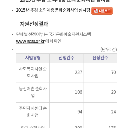
2015년 추경 소외계층 문화순회사업 심사평
2015년 추경 소외계층 문화순회사업 심사평
지원선정결과
단체별 선정여부는 국가문화예술지원시스템
www.ncas.or.kr
에서 확인
(단위 : 건)
사업유형
신청건수
선정건수
사회복지시설 순
237
70
회사업
농산어촌 순회사
106
29
업
주민자치센터 순
94
24
회사업