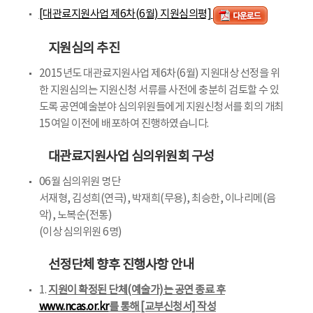
[대관료지원사업 제6차(6월) 지원심의평]
지원심의 추진
2015년도 대관료지원사업 제6차(6월) 지원대상 선정을 위
한 지원심의는 지원신청 서류를 사전에 충분히 검토할 수 있
도록 공연예술분야 심의위원들에게 지원신청서를 회의 개최
15여일 이전에 배포하여 진행하였습니다.
대관료지원사업 심의위원회 구성
06월 심의위원 명단
서재형, 김성희(연극), 박재희(무용), 최승한, 이나리메(음
악), 노복순(전통)
(이상 심의위원 6명)
선정단체 향후 진행사항 안내
1.
지원이 확정된 단체(예술가)는 공연 종료 후
www.ncas.or.kr
를 통해 [교부신청서] 작성