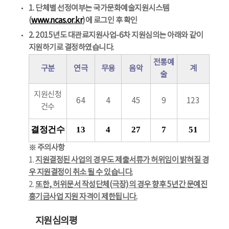
1. 단체별 선정여부는 국가문화예술지원시스템
(
www.ncas.or.kr
)에 로그인 후 확인
2. 2015년도 대관료지원사업-6차 지원심의는 아래와 같이
지원하기로 결정하였습니다.
전통예
구분
연극
무용
음악
계
술
지원신청
64
4
45
9
123
건수
결정건수
13
4
27
7
51
※ 주의사항
1.
지원결정된 사업의 경우도 제출서류가 허위임이 밝혀질 경
우 지원결정이 취소 될 수 있습니다.
2.
또한, 허위문서 작성단체(극장)의 경우 향후 5년간 문예진
흥기금사업 지원 자격이 제한됩니다.
지원심의평