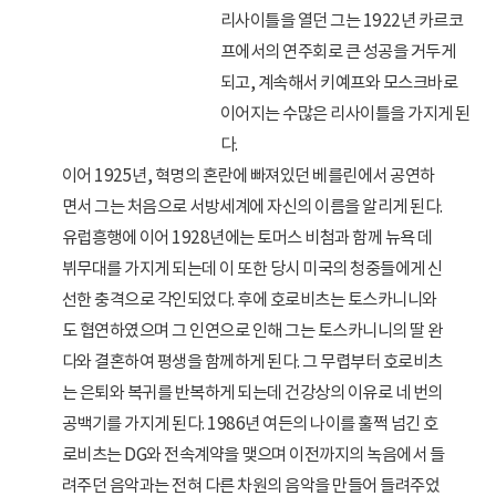
리사이틀을 열던 그는 1922년 카르코
프에서의 연주회로 큰 성공을 거두게
되고, 계속해서 키예프와 모스크바로
이어지는 수많은 리사이틀을 가지게 된
다.
이어 1925년, 혁명의 혼란에 빠져있던 베를린에서 공연하
면서 그는 처음으로 서방세계에 자신의 이름을 알리게 된다.
유럽흥행에 이어 1928년에는 토머스 비첨과 함께 뉴욕 데
뷔무대를 가지게 되는데 이 또한 당시 미국의 청중들에게 신
선한 충격으로 각인되었다. 후에 호로비츠는 토스카니니와
도 협연하였으며 그 인연으로 인해 그는 토스카니니의 딸 완
다와 결혼하여 평생을 함께하게 된다. 그 무렵부터 호로비츠
는 은퇴와 복귀를 반복하게 되는데 건강상의 이유로 네 번의
공백기를 가지게 된다. 1986년 여든의 나이를 훌쩍 넘긴 호
로비츠는 DG와 전속계약을 맺으며 이전까지의 녹음에서 들
려주던 음악과는 전혀 다른 차원의 음악을 만들어 들려주었