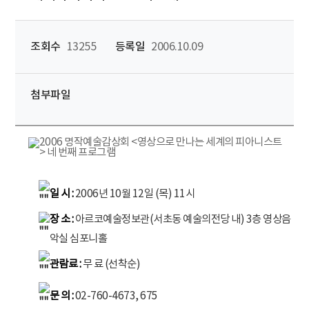
조회수
13255
등록일
2006.10.09
첨부파일
일 시 :
2006년 10월 12일 (목) 11시
장 소 :
아
르코예술정보관(서초동 예술의전당 내) 3층 영상음
악실 심포니홀
관람료 :
무 료 (선착순)
문 의 :
02-760-4673, 675