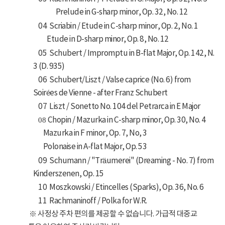
Prelude in G-sharp minor, Op. 32, No. 12
04 Scriabin / Etude in C-sharp minor, Op. 2, No. 1
Etude in D-sharp minor, Op. 8, No. 12
05 Schubert / Impromptu in B-flat Major, Op. 142, N.
3 (D. 935)
06 Schubert/Liszt / Valse caprice (No. 6) from
Soirées de Vienne - after Franz Schubert
07 Liszt / Sonetto No. 104 del Petrarca in E Major
08
Chopin / Mazurka in C-sharp minor, Op. 30, No. 4
Mazurka in F minor, Op. 7, No, 3
Polonaise in A-flat Major, Op. 53
09 Schumann / "Träumerei" (Dreaming - No. 7) from
Kinderszenen, Op. 15
10 Moszkowski / Etincelles (Sparks), Op. 36, No. 6
11 Rachmaninoff / Polka for W.R.
※ 사정상 주차 편의를 제공할 수 없습니다. 가급적 대중교