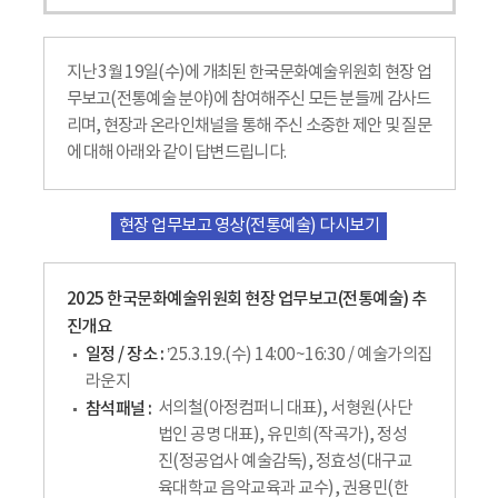
지난 3월 19일(수)에 개최된 한국문화예술위원회 현장 업
무보고(전통예술 분야)에 참여해주신 모든 분들께 감사드
리며, 현장과 온라인채널을 통해 주신 소중한 제안 및 질문
에 대해 아래와 같이 답변드립니다.
현장 업무보고 영상(전통예술) 다시보기
2025 한국문화예술위원회 현장 업무보고(전통예술) 추
진개요
일정 / 장소 :
’25.3.19.(수) 14:00~16:30 / 예술가의집
라운지
참석패널 :
서의철(아정컴퍼니 대표), 서형원(사단
법인 공명 대표), 유민희(작곡가), 정성
진(정공업사 예술감독), 정효성(대구교
육대학교 음악교육과 교수), 권용민(한