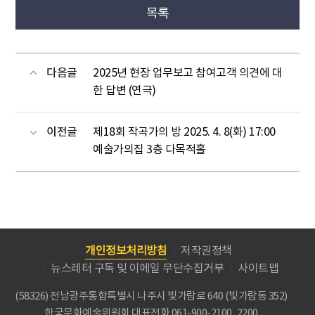
목록
다음글
2025년 현장 업무보고 참여고객 의견에 대
한 답변 (연극)
이전글
제18회 작곡가의 방 2025. 4. 8(화) 17:00
예술가의집 3층 다목적홀
개인정보처리방침
저작권정책
뉴스레터 구독 및 이메일 무단수집거부
사이트맵
(58326) 전남광주통합특별시 나주시 빛가람로 640 (빛가람동 352)
한국문화예술위원회
대표전화 061-900-2100, 2200