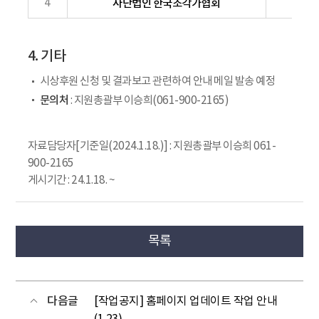
4
사단법인 한국조각가협회
제1
4. 기타
시상후원 신청 및 결과보고 관련하여 안내 메일 발송 예정
문의처
: 지원총괄부 이승희(061-900-2165)
자료담당자[기준일(2024.1.18.)] : 지원총괄부 이승희 061-
900-2165
게시기간 : 24.1.18. ~
목록
다음글
[작업공지] 홈페이지 업데이트 작업 안내