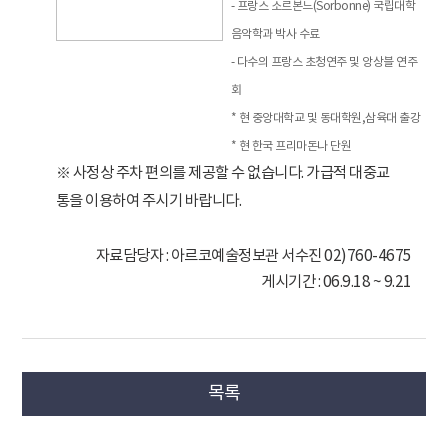
- 프랑스 소르본느(Sorbonne) 국립대학
음악학과 박사 수료
- 다수의 프랑스 초청연주 및 앙상블 연주
회
* 현 중앙대학교 및 동대학원,삼육대 출강
* 현 한국 프리마돈나 단원
※ 사정상 주차 편의를 제공할 수 없습니다. 가급적 대중교
통을 이용하여 주시기 바랍니다.
자료담당자 : 아르코예술정보관 서수진 02)760-4675
게시기간 : 06.9.18 ~ 9.21
목록