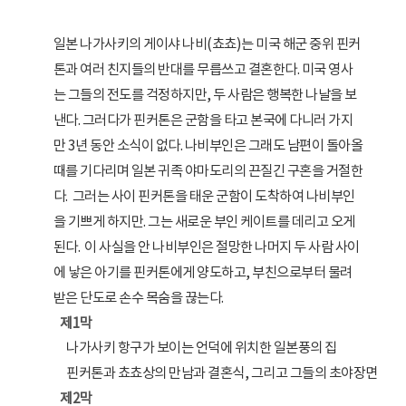
일본 나가사키의 게이샤 나비(쵸쵸)는 미국 해군 중위 핀커
톤과 여러 친지들의 반대를 무릅쓰고 결혼한다. 미국 영사
는 그들의 전도를 걱정하지만, 두 사람은 행복한 나날을 보
낸다. 그러다가 핀커톤은 군함을 타고 본국에 다니러 가지
만 3년 동안 소식이 없다. 나비부인은 그래도 남편이 돌아올
때를 기다리며 일본 귀족 야마도리의 끈질긴 구혼을 거절한
다. 그러는 사이 핀커톤을 태운 군함이 도착하여 나비부인
을 기쁘게 하지만. 그는 새로운 부인 케이트를 데리고 오게
된다. 이 사실을 안 나비부인은 절망한 나머지 두 사람 사이
에 낳은 아기를 핀커톤에게 양도하고, 부친으로부터 물려
받은 단도로 손수 목숨을 끊는다.
제1막
나가사키 항구가 보이는 언덕에 위치한 일본풍의 집
핀커톤과 쵸쵸상의 만남과 결혼식, 그리고 그들의 초야장면
제2막