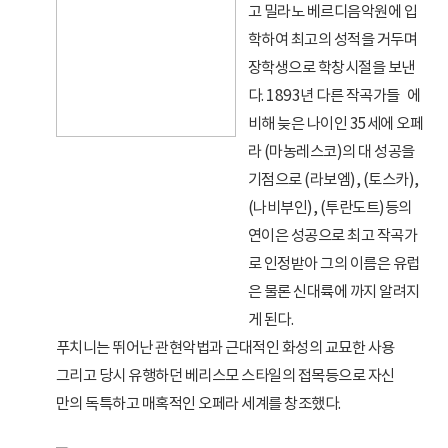
고 밀라노 베르디음악원에 입
학하여 최고의 성적을 거두며
장학생으로 학창시절을 보낸
다. 1893년 다른 작곡가들 에
비해 늦은 나이인 35세에 오페
라 (마농레스코)의 대 성공을
기점으로 (라보엠), (토스카),
(나비부인), (투란도트)등의
연이은 성공으로 최고 작곡가
로 인정받아 그의 이름은 유럽
은 물론 신대륙에 까지 알려지
게 된다.
푸치니는 뛰어난 관현악법과 근대적인 화성의 교묘한 사용
그리고 당시 유행하던 베리스모 스타일의 접목등으로 자신
만의 독특하고 매혹적인 오페라 세계를 창조했다.