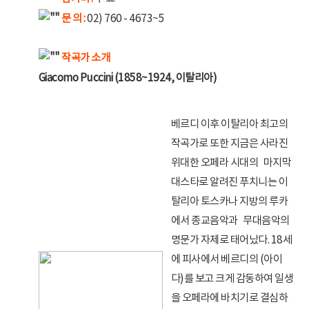
문 의 :
02) 760 - 4673~5
작곡가 소개
Giacomo Puccini (1858~1924, 이탈리아)
베르디 이후 이탈리아 최고의
작곡가로 또한 지금은 사라진
위대한 오페라 시대의 마지막
대스타로 알려진 푸치니는 이
탈리아 토스카나 지방의 루카
에서 종교음악과 무대음악의
명문가 자제로 태어났다. 18세
에 피사에서 베르디의 (아이
다)를 보고 크게 감동하여 일생
을 오페라에 바치기로 결심하