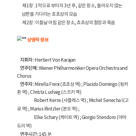
제1장 : 1막으로 부터의 3년 후, 같은 장소, 돌아오지 않는
남편을 기다리는 쵸쵸상의 모습
제2장 : 이튿날 아침 같은 장소, 쵸쵸상의 절망과 죽음
상영작 정보
지휘자 :
Herbert Von Karajan
연주단체 :
Wiener Philharmoniker Opera Orchestra and
Chorus
연주자 :
Mirella Freni (쵸쵸상 역) ; Placido Domingo (핑커
톤 역) ; Christa Ludwig (스즈키 역)
- 연주자 :
Robert Kerns (샤플레스 역) ; Michel Senecha l(고
로 역) ; Marius Rintzler (본조 역) ;
- 연주자 :
Elke Schary (케이트 역) ; Giorgio Stendoro (야마
도리 역)
연주시간 :
145 분