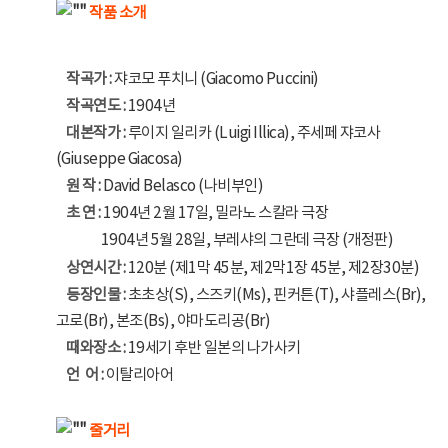
작품 소개
작곡가 :
쟈코모 푸치니 (Giacomo Puccini)
작곡연도 :
1904년
대본작가 :
루이지 일리카 (Luigi Illica), 주세페 쟈코사
(Giuseppe Giacosa)
원 작 :
David Belasco (나비부인)
초 연 :
1904년 2월 17일, 밀라노 스칼라 극장
- 초 연 :
1904년 5월 28일, 부레샤의 그란데 극장 (개정판)
상연시간 :
120분 (제1막 45분, 제2막1장 45분, 제2장30분)
등장인물 :
초초상(S), 스즈키(Ms), 핀커튼(T), 샤플레스(Br),
고로(Br), 본조(Bs), 야마도리공(Br)
때와장소 :
19세기 후반 일본의 나가사키
언 어 :
이탈리아어
줄거리