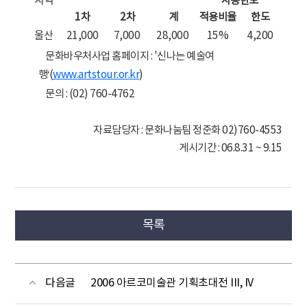
지역
사용한도
1차
2차
계
적용비율
한도
울산
21,000
7,000
28,000
15%
4,200
문화바우처사업 홈페이지 :
'신나는 예술여
행‘(
www.artstour.or.kr
)
문의 : (02) 760-4762
자료담당자 : 문화나눔팀 정준화 02)760-4553
게시기간 : 06.8.31 ~ 9.15
목록
다음글
2006 아르코미술관 기획초대전 III, IV