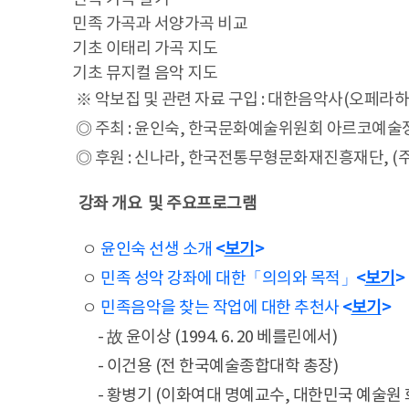
민족 가곡과 서양가곡 비교
기초 이태리 가곡 지도
기초 뮤지컬 음악 지도
※ 악보집 및 관련 자료 구입 : 대한음악사(오페라하우스 내
◎ 주최 : 윤인숙, 한국문화예술위원회 아르코예술
◎ 후원 : 신나라, 한국전통무형문화재진흥재단, 
강좌 개요 및 주요프로그램
ㅇ
윤인숙 선생 소개
<
보기
>
ㅇ
민족 성악 강좌에 대한「의의와 목적」
<
보기
>
ㅇ
민족음악을 찾는 작업에 대한 추천사
<
보기
>
- 故 윤이상 (1994. 6. 20 베를린에서)
- 이건용 (전 한국예술종합대학 총장)
- 황병기 (이화여대 명예교수, 대한민국 예술원 