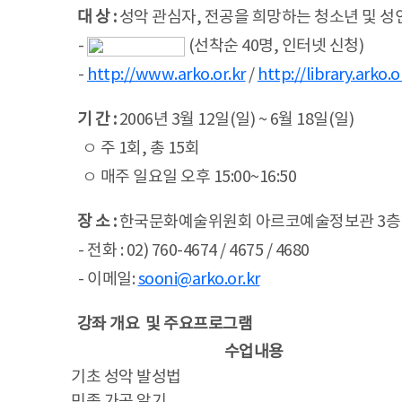
대 상 :
성악 관심자, 전공을 희망하는 청소년 및 성
-
(선착순 40명, 인터넷 신청)
-
http://www.arko.or.kr
/
http://library.arko.o
기 간 :
2006년 3월 12일(일) ~ 6월 18일(일)
ㅇ 주 1회, 총 15회
ㅇ 매주 일요일 오후 15:00~16:50
장 소 :
한국문화예술위원회 아르코예술정보관 3층(
- 전화 : 02) 760-4674 / 4675 / 4680
- 이메일:
sooni@arko.or.kr
강좌 개요 및 주요프로그램
수업내용
기초 성악 발성법
민족 가곡 알기