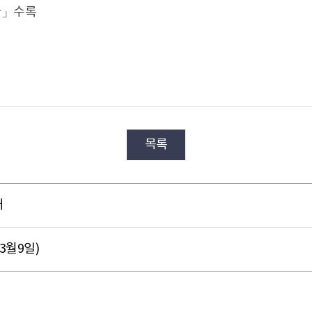
하나」수록
목록
내
3월9일)