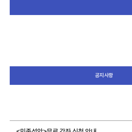
공지사항
<민족성악>무료 강좌 신청 안내