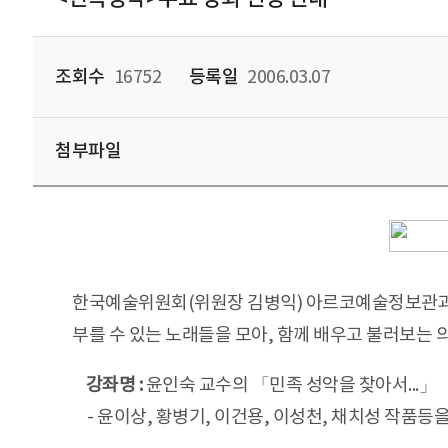
조회수
16752
등록일
2006.03.07
첨부파일
한국예술위원회(위원장 김병익) 아르코예술정보관과 
부를 수 있는 노래들을 모아, 함께 배우고 불러보는 
강좌명 :
윤인숙 교수의 「민족 성악을 찾아서...」
- 윤이상, 황병기, 이건용, 이성천, 채치성 작품등