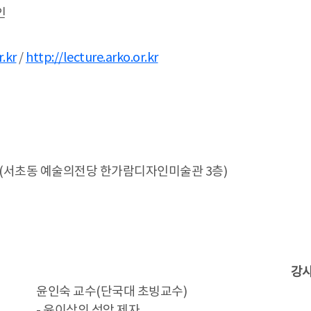
인
r.kr
/
http://lecture.arko.or.kr
서초동 예술의전당 한가람디자인미술관 3층)
강
윤인숙 교수(단국대 초빙교수)
- 윤이상의 성악 제자