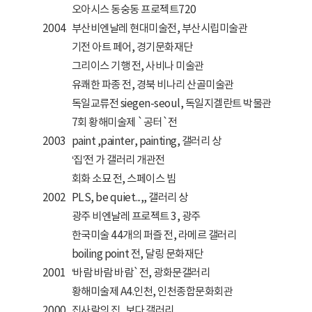
오아시스 동숭동 프로젝트720
2004
부산비엔날레 현대미술전, 부산시립미술관
기전 아트 페어, 경기문화재단
그리이스 기행 전, 사비나 미술관
유쾌한 파종 전, 경북 비나리 산골미술관
독일교류전 siegen-seoul, 독일지겔란트 박물관
7회 황해미술제 `공터`전
2003
paint ,painter, painting, 갤러리 상
‘집’전 가 갤러리 개관전
회화 소묘 전, 스페이스 빔
2002
PLS, be quiet...,, 갤러리 상
광주 비엔날레 프로젝트 3, 광주
한국미술 44개의 퍼즐 전, 라메르 갤러리
boiling point 전, 달링 문화재단
2001
‘바람 바람 바람`전, 광화문갤러리
황해미술제 A4.인천, 인천종합문화회관
2000
집사람의 집, 보다 갤러리