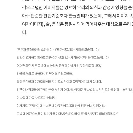
각으로 덮인 이미지들은 명백히 우리의 의식과 감성에 영향을 준
아주 단순한 판단기준조차 흔들릴 때가 있는데, 그래서 이미지 속
여자이미지), 술, 음식은 동일시되어 먹어치우는 대상으로 우리 
다.
“혼란과 불협화음의 소용돌이 - 우리가 살고 있는 사회의 모습입니다.
일일이 열거하지 않아도 지금 여기 살고 있는 사람들은 혼란을 알고 느낍니다.
어쩌면 오랜 시간 그 속에 살아와서 충격에 마비가 된 듯하기도 합니다.
건물을 거의 도배하다시피 덮어씌운 광고물들,
특히 음식물과 여자모델 이미지는 도발적이고 폭력적이기까지 합니다.
간판이나 광고물에 규제가 약해서인지 어디서나 무제한 무차별의 시각적 도전을 당하는 느낌입니
이 사회에 가득 차 흐르는 에너지,
한가지로 규정하기에는 너무나 다중적이고 복잡하게 얽힌 에너지 덩어리.
그 속에 어떤 요소들이 있는지 들여다보면서 “오 마이 갓”을 자꾸자꾸 되뇌게 됩니다.”