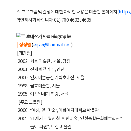
※ 프로그램 및 일정에 대한 자세한 내용은 미술관 홈페이지(
http:/
확인하시기 바랍니다. 02) 760 4602, 4605
초대작가 약력 Biography
| 정정엽
(
eipari@hanmail.net
)
[개인전]
2002
서호 미술관, 서울, 양평
2001
신세계 갤러리, 인천
2000
인사미술공간 기획초대전, 서울
1998
금호미술관, 서울
1995
이십일세기 화랑, 서울
[주요 그룹전]
2006
“여성, 일, 미술”, 이화여자대학교 박물관
2005
21세기로 열린 창 ‘인천미술’, 인천종합문화예술회관 “
놀이-화엄”, 모란 미술관