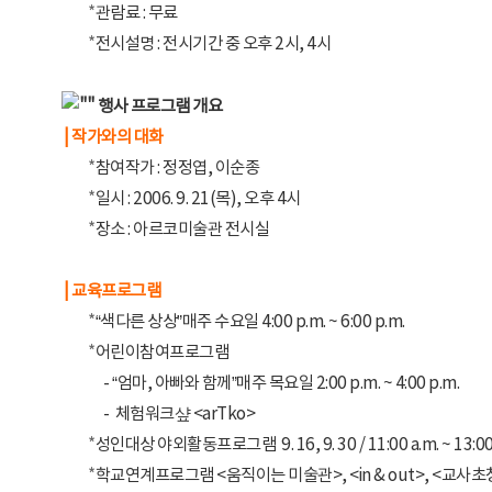
*
관람료 : 무료
*
전시설명 : 전시기간 중 오후 2시, 4시
행사 프로그램 개요
| 작가와의 대화
*
참여작가 : 정정엽, 이순종
*
일시 : 2006. 9. 21(목), 오후 4시
*
장소 : 아르코미술관 전시실
| 교육프로그램
*
“색다른 상상”매주 수요일 4:00 p.m. ~ 6:00 p.m.
*
어린이참여프로그램
- “엄마, 아빠와 함께”매주 목요일 2:00 p.m. ~ 4:00 p.m.
- 체험워크샾 <arTko>
*
성인대상 야외활동프로그램 9. 16, 9. 30 / 11:00 a.m. ~ 13:00
*
학교연계프로그램 <움직이는 미술관>, <in & out>, <교사