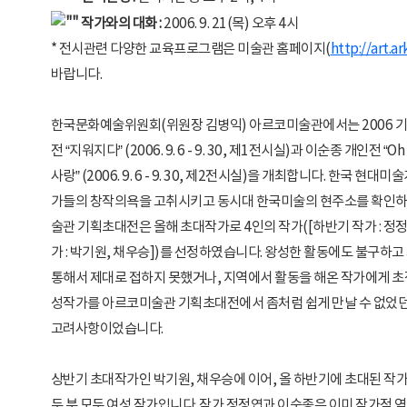
작가와의 대화 :
2006. 9. 21(목) 오후 4시
* 전시관련 다양한 교육프로그램은 미술관 홈페이지
(
http://art.ar
바랍니다.
한국문화예술위원회(위원장 김병익) 아르코미술관에서는 2006 
전 “지워지다” (2006. 9. 6 - 9. 30, 제1전시실)과 이순종 개인전 “Oh
사랑” (2006. 9. 6 - 9. 30, 제2전시실)을 개최합니다. 한국 
가들의 창작의욕을 고취시키고 동시대 한국미술의 현주소를 확인
술관 기획초대전은 올해 초대작가로 4인의 작가([하반기 작가 : 정정엽
가 : 박기원, 채우승])를 선정하였습니다. 왕성한 활동에도 불구하고
통해서 제대로 접하지 못했거나, 지역에서 활동을 해온 작가에게 초
성작가를 아르코미술관 기획초대전에서 좀처럼 쉽게 만날 수 없었던
고려사항이었습니다.
상반기 초대작가인 박기원, 채우승에 이어, 올 하반기에 초대된 작
두 분 모두 여성 작가입니다. 작가 정정엽과 이순종은 이미 작가적 