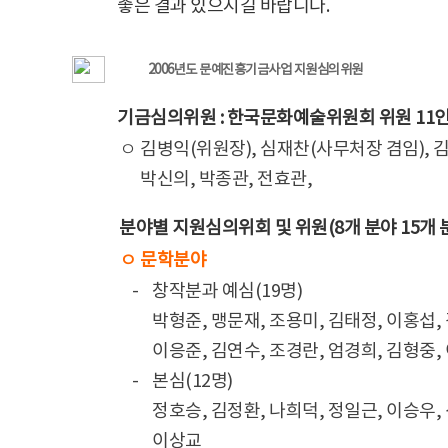
좋은 결과 있으시길 바랍니다.
2006년도 문예진흥기금사업 지원심의위원
기금심의위원 : 한국문화예술위원회 위원 11
ㅇ 김병익(위원장), 심재찬(사무처장 겸임), 김
ㅇ
박신의, 박종관, 전효관,
분야별 지원심의위회 및 위원(8개 분야 15개 분
ㅇ 문학분야
-
창작분과 예심(19명)
박형준, 맹문재, 조용미, 김태정, 이홍섭,
이응준, 김연수, 조경란, 엄경희, 김형중,
-
본심(12명)
정호승, 김정환, 나희덕, 정일근, 이승우,
이상교