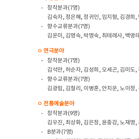
-
창작분과(7명)
김숙자, 정은혜, 정귀인, 임지형, 김경희,
-
향수교류분과(7명)
김운미, 김명숙, 박명숙, 최테레사, 백영태
ㅇ 연극분야
-
창작분과(7명)
김석만, 허순자, 김성희, 오세곤, 김미도,
-
향수교류분과(7명)
김광림, 김철리, 이병훈, 안치운, 노이정,
ㅇ 전통예술분야
-
창작분과(9명)
김우진, 최상화, 김은정, 윤중강, 노재명,
-
B분과(7명)