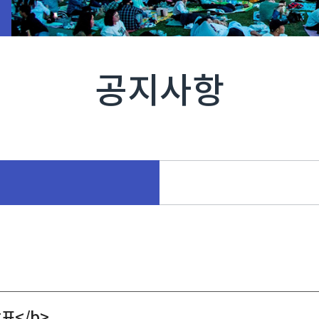
공지사항
표</b>