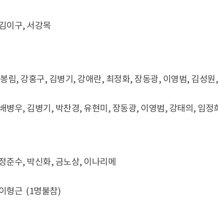
 김이구, 서강목
최봉림, 강홍구, 김병기, 강애란, 최정화, 장동광, 이영범, 김성원
 배병우, 김병기, 박찬경, 유현미, 장동광, 이영범, 강태의, 임정
 정준수, 박신화, 금노상, 이나리메
 이형근 (1명불참)