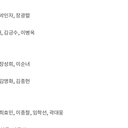
 박인자, 장광렬
, 김긍수, 이병옥
 장성희, 이순녀
 김명화, 김종헌
 최효민, 이종철, 임학선, 곽대웅