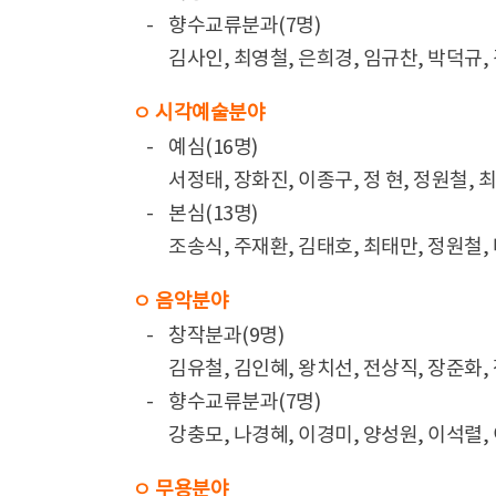
-
향수교류분과(7명)
김사인, 최영철, 은희경, 임규찬, 박덕규,
ㅇ 시각예술분야
-
예심(16명)
서정태, 장화진, 이종구, 정 현, 정원철, 
-
본심(13명)
조송식, 주재환, 김태호, 최태만, 정원철,
ㅇ 음악분야
-
창작분과(9명)
김유철, 김인혜, 왕치선, 전상직, 장준화,
-
향수교류분과(7명)
강충모, 나경혜, 이경미, 양성원, 이석렬,
ㅇ 무용분야