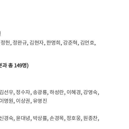
인
정헌, 정완규, 김현자, 한명희, 강준혁, 김언호,
과 총 149명)
 김선우, 정수자, 송광룡, 하성란, 이혜경, 강영숙,
 이명원, 이상권, 유영진
 신경숙, 윤대녕, 박상률, 손경목, 정호웅, 원종찬,