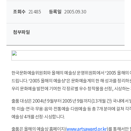
조회수
21485
등록일
2005.09.30
첨부파일
한국문화예술위원회와 올해의 예술상 운영위원회에서 “2005 올해의 
드립니다. “2005 올해의 예술상”은 문화예술계의 한 해 성과를 정리하
우리 문화예술 발전에 기여한 각 장르별 우수 창작물을 선정, 시상하는
출품 대상은 2004년 9월부터 2005년 9월까지(13개월 간) 국내에서
학·미술·연극·무용·음악·전통예술·다원예술 등 총 7개 분야에 걸쳐 각
예술상 4개를 선정·시상합니다.
출품은 올해의 예술상 홈페이지(
www.artsaward.or.kr
)를 통해서만 