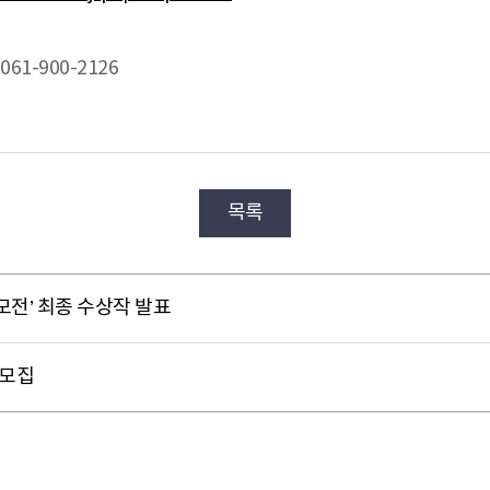
61-900-2126
목록
모전’ 최종 수상작 발표
개모집