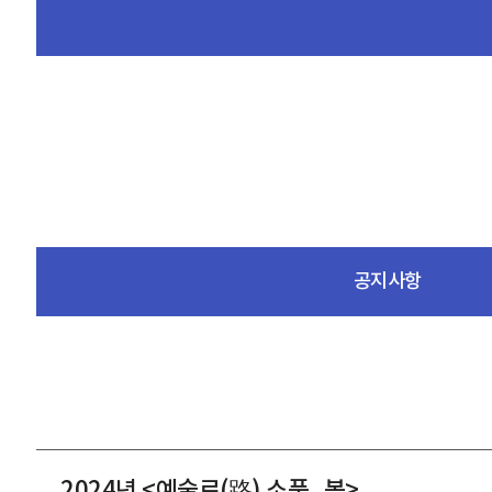
공지사항
2024년 <예술로(路) 소풍_봄>