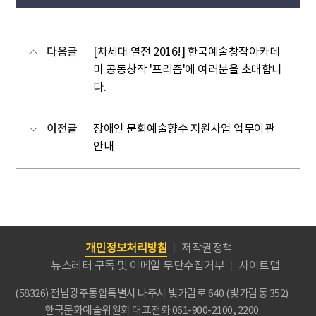
다음글
[차세대 열전 2016!] 한국예술창작아카데
미 공동창작 '프리즘'에 여러분을 초대합니
다.
이전글
장애인 문화예술향수 지원사업 업무이관
안내
개인정보처리방침
저작권정책
뉴스레터 구독 및 이메일 무단수집거부
사이트맵
(58326) 전남광주통합특별시 나주시 빛가람로 640 (빛가람동 352)
한국문화예술위원회
대표전화 061-900-2100, 2200