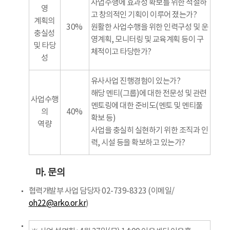
사업수행에 효과성 확보를 위한 적절하
영
고 창의적인 기획이 이루어 졌는가?
계획의
30%
원활한 사업수행을 위한 인력구성 및 운
충실성
영계획, 모니터링 및 교육계획 등이 구
및 타당
체적이고 타당한가?
성
유사사업 진행경험이 있는가?
해당 멘티(그룹)에 대한 전문성 및 관련
사업수행
멘토링에 대한 준비도(멘토 및 멘티풀
의
40%
확보 등)
역량
사업을 충실히 실현하기 위한 조직과 인
력, 시설 등을 확보하고 있는가?
마. 문의
협력개발부 사업 담당자 02-739-8323 (이메일/
oh22@arko.or.kr
)