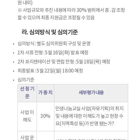
원 내외)
※ 사업규모와 추진 내용에 따라 30% 범위에서 증․감 조정
할 수 있으며 최종 지원금은 조정될 수 있음
라. 심의방식 및 심의기준
심의방식 : 별도 심의위원회 구성 및 운영
1차 서류 전형 : 5월 16일(화) 발표 예정
2차 프리젠테이션 및 면접 전형 : 5월 18일(목) 예정
최종발표 : 5월 22일(월) 18:00 예정
심의기준
선 정 기
가 중 치
세부평가내용
준
인생나눔교실 사업(자유기획)의 취지
사업 이
30%
및 내용에 대한 이해도가 높고 현장 수
해도
요(지역특성 등)가 반영 됐는가?
사업 운