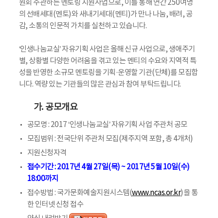
원회 주관하는 멘토링 지원사업으로, 이를 통해 연간 250여명
의 선배세대(멘토)와 새내기세대(멘티)가 만나 나눔, 배려, 공
감, 소통의 인문적 가치를 실천하고 있습니다.
‘인생나눔교실’ 자유기획 사업은 올해 신규 사업으로, 생애주기
별, 상황별 다양한 어려움을 겪고 있는 멘티의 수요와 지역적 특
성을 반영한 소규모 멘토링을 기획·운영할 기관(단체)를 모집합
니다. 역량 있는 기관들의 많은 관심과 참여 부탁드립니다.
가. 공모개요
공모명 : 2017 ‘인생나눔교실’ 자유기획 사업 주관처 공모
모집범위 : 전국단위 주관처 모집(제주지역 포함, 총 4개처)
지원신청자격
접수기간 : 2017년 4월 27일(목) ~ 2017년 5월 10일(수)
18:00까지
접수방법 : 국가문화예술지원시스템(
www.ncas.or.kr
)을 통
한 인터넷 신청 접수