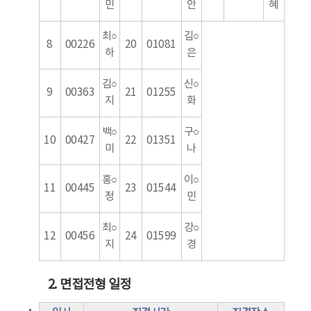
민
안
혜
최○
김○
8
00226
20
01081
하
은
김○
신○
9
00363
21
01255
지
화
백○
구○
10
00427
22
01351
미
나
홍○
이○
11
00445
23
01544
정
민
최○
강○
12
00456
24
01599
지
경
2. 면접전형 일정