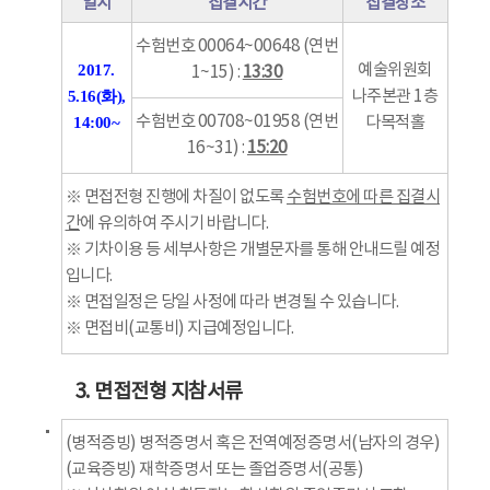
일시
집결시간
집결장소
수험번호 00064~00648 (연번
2017.
예술위원회
1~15) :
13:30
5.16(화),
나주본관 1층
14:00~
수험번호 00708~01958 (연번
다목적홀
16~31) :
15:20
※ 면접전형 진행에 차질이 없도록
수험번호에 따른 집결시
간
에 유의하여 주시기 바랍니다.
※ 기차이용 등 세부사항은 개별문자를 통해 안내드릴 예정
입니다.
※ 면접일정은 당일 사정에 따라 변경될 수 있습니다.
※ 면접비(교통비) 지급예정입니다.
3. 면접전형 지참서류
(병적증빙) 병적증명서 혹은 전역예정증명서(남자의 경우)
(교육증빙) 재학증명서 또는 졸업증명서(공통)