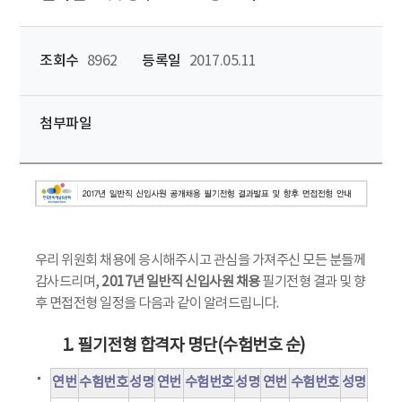
조회수
8962
등록일
2017.05.11
첨부파일
우리 위원회 채용에 응시해주시고 관심을 가져주신 모든 분들께
감사드리며,
2017년 일반직 신입사원 채용
필기전형 결과 및 향
후 면접전형 일정을 다음과 같이 알려드립니다.
1. 필기전형 합격자 명단(수험번호 순)
연번
수험번호
성명
연번
수험번호
성명
연번
수험번호
성명