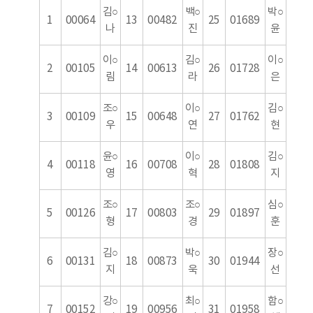
김○
백○
박○
1
00064
13
00482
25
01689
나
진
윤
이○
김○
이○
2
00105
14
00613
26
01728
림
라
은
조○
이○
김○
3
00109
15
00648
27
01762
우
연
현
윤○
이○
김○
4
00118
16
00708
28
01808
영
혁
지
조○
조○
심○
5
00126
17
00803
29
01897
형
경
훈
김○
박○
장○
6
00131
18
00873
30
01944
지
욱
선
강○
최○
함○
7
00152
19
00956
31
01958