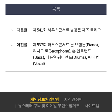
목록
다음글
제541회 하우스콘서트 남경윤 재즈 트리오
이전글
제537회 하우스콘서트 론 브랜튼(Piano),
리차드 로(Saxophone), 숀 펜트랜드
(Bass), 매뉴얼 웨이언드(Drums), 써니 킴
(Vocal)
개인정보처리방침
저작권정책
뉴스레터 구독 및 이메일 무단수집거부
사이트맵