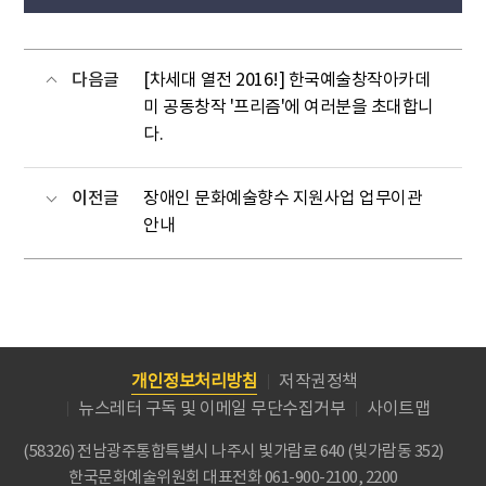
다음글
[차세대 열전 2016!] 한국예술창작아카데
미 공동창작 '프리즘'에 여러분을 초대합니
다.
이전글
장애인 문화예술향수 지원사업 업무이관
안내
개인정보처리방침
저작권정책
뉴스레터 구독 및 이메일 무단수집거부
사이트맵
(58326) 전남광주통합특별시 나주시 빛가람로 640 (빛가람동 352)
한국문화예술위원회
대표전화 061-900-2100, 2200