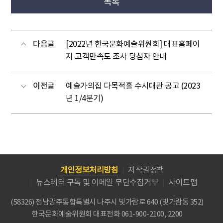
목록
다음글
[2022년 한국문화예술위원회] 대표홈페이
지 고객만족도 조사 당첨자 안내
이전글
예술가의집 다목적홀 수시대관 공고 (2023
년 1/4분기)
개인정보처리방침
저작권정책
뉴스레터 구독 및 이메일 무단수집거부
사이트맵
(58326) 전남광주통합특별시 나주시 빛가람로 640 (빛가람동 352)
한국문화예술위원회
대표전화 061-900-2100, 2200