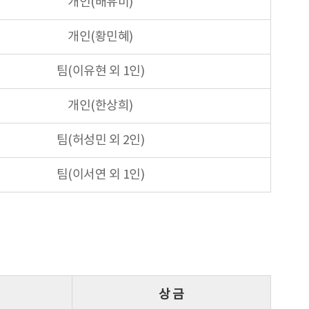
개인(배유미)
개인(황민혜)
팀(이유현 외 1인)
개인(한상희)
팀(허성민 외 2인)
팀(이서연 외 1인)
상 금