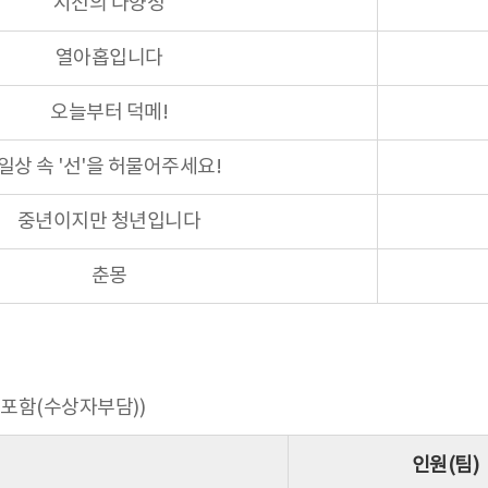
시선의 다양성
열아홉입니다
오늘부터 덕메!
일상 속 '선'을 허물어주세요!
중년이지만 청년입니다
춘몽
 포함(수상자부담))
인원(팀)