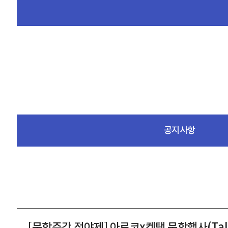
공지사항
[문학주간 전야제] 아르코x켄택 문학행사(Talk