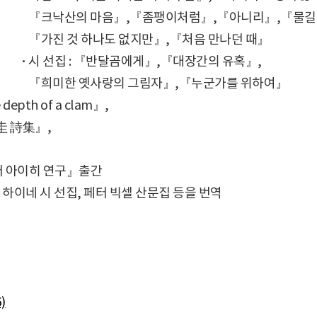
·
『크낙산의 마음』,『좀팽이처럼』,『아니리』,『물길
·
『가진 것 하나도 없지만』,『처음 만나던 때』
·
시 선집 : 『반달곰에게』,『대장간의 유혹』,
·
『희미한 옛사랑의 그림자』,『누군가를 위하여』
depth of a clam』,
光圭 詩集』,
터 아이히 연구』출간
하이네 시 선집, 페터 빅셀 산문집 등을 번역
)