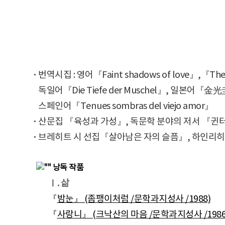
·
번역시집 : 영어『Faint shadows of love』,『The 
·
독일어『Die Tiefe der Muschel』, 일본어『金
·
스페인어『Tenues sombras del viejo amor』
·
산문집 『육성과 가성』, 독문학 분야의 저서 『귄
·
브레히트 시 선집『살아남은 자의 슬픔』, 하인리히 
낭독 작품
Ⅰ. 삶
『
밤눈』 (좀팽이처럼 /문학과지성사 /1988)
『
사랑니』 (크낙산의 마음 /문학과지성사 /1986