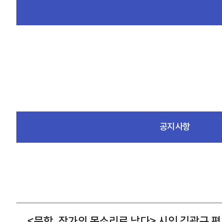
공지사항
<문학, 작가의 목소리로 남다> 시인 김광규 편