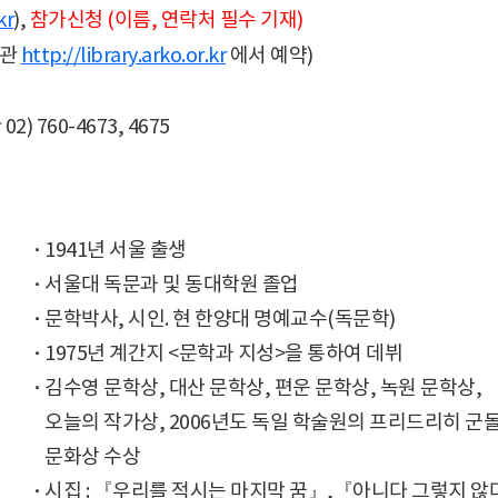
kr
),
참가신청 (이름, 연락처 필수 기재)
보관
http://library.arko.or.kr
에서 예약)
60-4673, 4675
·
1941년 서울 출생
·
서울대 독문과 및 동대학원 졸업
·
문학박사, 시인. 현 한양대 명예교수(독문학)
·
1975년 계간지 <문학과 지성>을 통하여 데뷔
·
김수영 문학상, 대산 문학상, 편운 문학상, 녹원 문학상,
·
오늘의 작가상, 2006년도 독일 학술원의 프리드리히 군
·
문화상 수상
·
시집 : 『우리를 적시는 마지막 꿈』,『아니다 그렇지 않