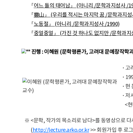
『
어느 돌의 태어남』 (아니리 /문학과지성사 /19
『
靈山』 (우리를 적시는 마지막 꿈 /문학과지성사 
『
노동절』 (아니리 /문학과지성사 /1990)
『
중얼중얼』 (가진 것 하나도 없지만 /문학과지성사
진행 :
이혜원 (문학평론가, 고려대 문예창작학과
·
고
·
1
·
현
·
저서
<현
※ <문학, 작가의 목소리로 남다>를 동영상으로 다
(
http://lecture.arko.or.kr
>> 회원가입 후 로그