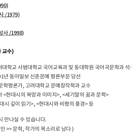
90)
/1979)
 /1998)
 교수)
려대학교 사범대학교 국어교육과 및 동대학원 국어국문학과 석
991년 동아일보 신춘문예 평론부문 당선
 문학평론가, 고려대학교 문예창작학과 교수
 <현대시의 욕망과 이미지>, <세기말의 꿈과 문학>
대시 깊이 읽기>, <현대시와 비평의 풍경> 등
시 만나실 수 있습니다.
인 >> 문학, 작가의 목소리로 남다 )