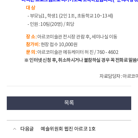
-
더 나은 프로그램으로 다가가도록 노력하겠습니다.(* 문의사항 02) 
대 상
- 부모님1, 학생1 (2인 1조, 초등학교 10~13세)
- 인원 : 10팀(20명) / 회당
장 소 :
아르코미술관 전시장 관람 후, 세미나실 이동
참가비 :
현장 접수 10,000원
문 의 :
아르코미술관 에듀케이터 허 진 / 760 - 4602
※ 인터넷 신청 후, 취소하시거나 불참하실 경우 꼭 전화로 말
자료담당자 : 아르코미술관
목록
다음글
예술위원회 웹진 아르코 1호