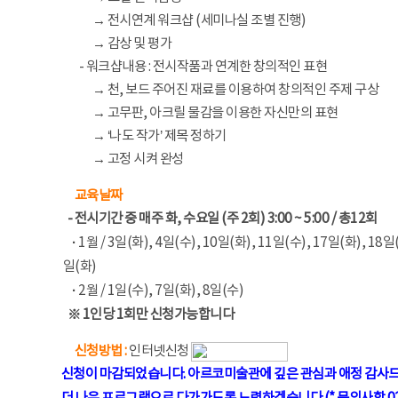
→
전시연계 워크샵 (세미나실 조별 진행)
→
감상 및 평가
- 워크샵내용 : 전시작품과 연계한 창의적인 표현
→
천, 보드 주어진 재료를 이용하여 창의적인 주제 구상
→
고무판, 아크릴 물감을 이용한 자신만의 표현
→
‘나도 작가’ 제목 정하기
→
고정 시켜 완성
교육날짜
- 전시기간 중 매주 화, 수요일 (주 2회) 3:00 ~ 5:00 / 총12회
-
·
1월 / 3일(화), 4일(수), 10일(화), 11일(수), 17일(화), 18일(
일(화)
-
·
2월 / 1일(수), 7일(화), 8일(수)
※ 1인당 1회만 신청가능합니다
신청방법 :
인터넷신청
-
신청이 마감되었습니다. 아르코미술관에 깊은 관심과 애정 감사