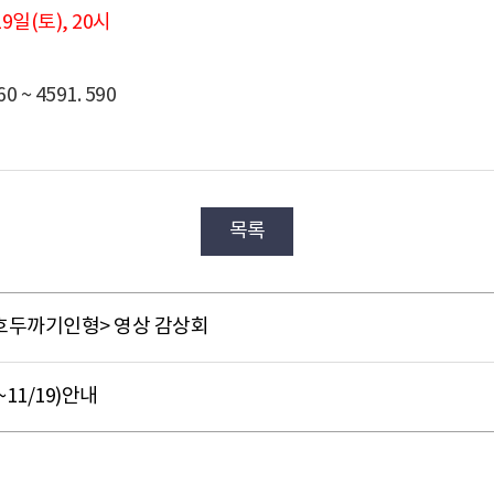
19일(토), 20시
~ 4591. 590
목록
호두까기인형> 영상 감상회
11/19)안내