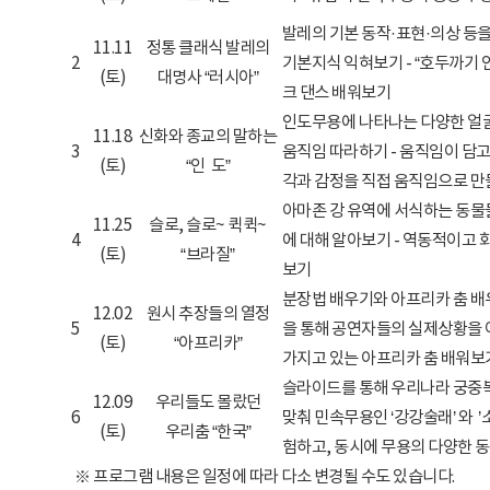
발레의 기본 동작·표현·의상 등
11.11
정통 클래식 발레의
2
기본지식 익혀보기 - “호두까기 
(토)
대명사 “러시아”
크 댄스 배워보기
인도무용에 나타나는 다양한 얼
11.18
신화와 종교의 말하는
3
움직임 따라하기 - 움직임이 담고
(토)
“인 도”
각과 감정을 직접 움직임으로 만
아마존 강 유역에 서식하는 동물
11.25
슬로, 슬로~ 퀵퀵~
4
에 대해 알아보기 - 역동적이고
(토)
“브라질”
보기
분장법 배우기와 아프리카 춤 배
12.02
원시 추장들의 열정
5
을 통해 공연자들의 실제상황을 
(토)
“아프리카”
가지고 있는 아프리카 춤 배워보
슬라이드를 통해 우리나라 궁중
12.09
우리들도 몰랐던
6
맞춰 민속무용인 ‘강강술래’ 와 ’
(토)
우리춤 “한국”
험하고, 동시에 무용의 다양한 
※ 프로그램 내용은 일정에 따라 다소 변경될 수도 있습니다.