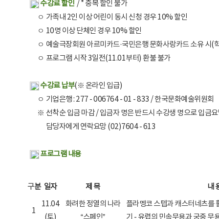
수강료 할인
/ * 중복 할인 불가
ㅇ
가족내 2인 이상 어린이 동시 신청 경우 10% 할인
ㅇ
10명 이상 단체인 경우 10% 할인
ㅇ
예술극장회원 아르미카드·국민은행 문화사랑카드 소유 시(학부
ㅇ
프로그램 시작 3일전(11.01부터) 환불 불가
수강료 납부
(※ 온라인 입급)
ㅇ
기업은행 : 277 - 006764 - 01 - 833 / 한국문화예술위원회
※
선착순 입금 마감 / 입금자 명은 반드시 수강생 명으로 입금요
담당자에게 연락요망 (02)7604 - 613
프로그램 내용
구
분
일자
제 목
내 
11.04
화려한 정열의 나라
플라멩코 스텝과 캐스터네츠를 
1
(토)
“스페인”
기 - 유렵의 민속무용과 궁중 무