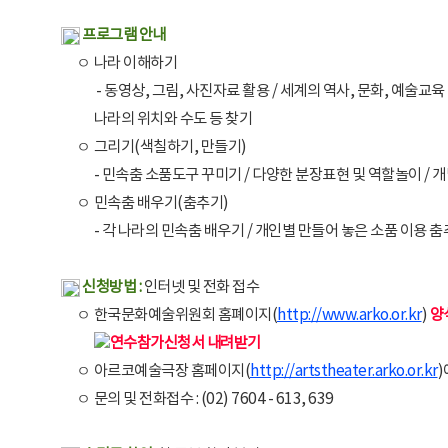
프로그램 안내
ㅇ
나라 이해하기
- 동영상, 그림, 사진자료 활용 / 세계의 역사, 문화, 예술교육
나라의 위치와 수도 등 찾기
ㅇ
그리기(색칠하기, 만들기)
- 민속춤 소품도구 꾸미기 / 다양한 분장표현 및 역할놀이 / 
ㅇ
민속춤 배우기(춤추기)
- 각 나라의 민속춤 배우기 / 개인별 만들어 놓은 소품 이용 
신청방법 :
인터넷 및 전화 접수
ㅇ
한국문화예술위원회 홈폐이지(
http://www.arko.or.kr
)
양
ㅇ
아르코예술극장 홈페이지(
http://artstheater.arko.or.kr
)
ㅇ
문의 및 전화접수 : (02) 7604 - 613, 639