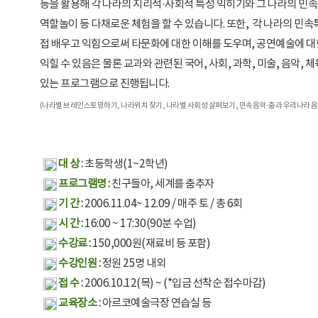
등을 활용해 각 나라의 지리적·사회적 특성 익히기와 그 나라의 민속
역할놀이 등 다채로운 체험을 할 수 있습니다. 또한, 각 나라의 민속
접 배우고 익힘으로써 타문화에 대한 이해를 도우며, 공연예술에 대한
익힐 수 있음은 물론 교과와 관련된 국어, 사회, 과학, 미술, 음악, 
있는 프로그램으로 진행됩니다.
(나라별 브레인스토밍하기, 나라위치 찾기, 나라별 사회성 살펴보기, 민속음악·춤과 우리나라 음
대 상
:
초등학생(1~2학년)
프로그램명 :
친구들아, 세계를 춤추자
기 간 :
2006.11.04~ 12.09 / 매주 토 / 총 6회
시 간 :
16:00 ~ 17:30(90분 수업)
수강료 :
150,000원(재료비 등 포함)
수강인원 :
정원 25명 내외
접 수 :
2006.10.12(목) ~ (*입금 선착순 접수마감)
교육장소 :
아르코예술극장 연습실 등