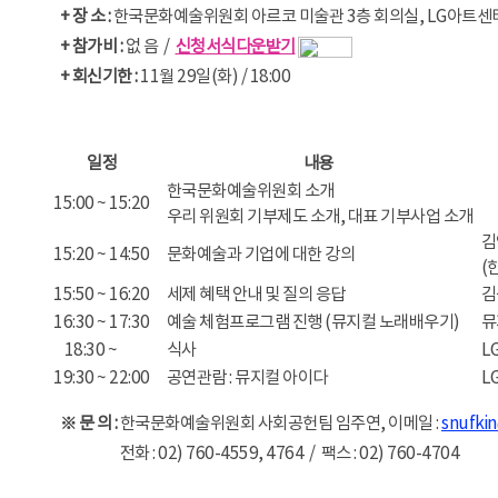
+ 장 소 :
한국문화예술위원회 아르코 미술관 3층 회의실, LG아트센
+ 참가비 :
없 음 /
신청서식다운받기
+ 회신기한 :
11월 29일(화) / 18:00
일정
내용
한국문화예술위원회 소개
15:00 ~ 15:20
우리 위원회 기부제도 소개, 대표 기부사업 소개
김
15:20 ~ 14:50
문화예술과 기업에 대한 강의
(
15:50 ~ 16:20
세제 혜택 안내 및 질의 응답
김
16:30 ~ 17:30
예술 체험프로그램 진행 (뮤지컬 노래배우기)
뮤
18:30 ~
식사
L
19:30 ~ 22:00
공연관람 : 뮤지컬 아이다
L
※ 문 의 :
한국문화예술위원회 사회공헌팀 임주연, 이메일 :
snufkin
※ 문 의 :
전화 : 02) 760-4559, 4764 / 팩스 : 02) 760-4704