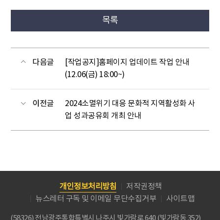
목록
다음글
[작업공지]홈페이지 업데이트 작업 안내
(12.06(금) 18:00~)
이전글
2024소멸위기 대응 문화적 지역활성화 사
업 성과공유회 개최 안내
개인정보처리방침
저작권정책
뉴스레터 구독 및 이메일 무단수집거부
사이트맵
(58326) 전남광주통합특별시 나주시 빛가람로 640 (빛가람동 352)