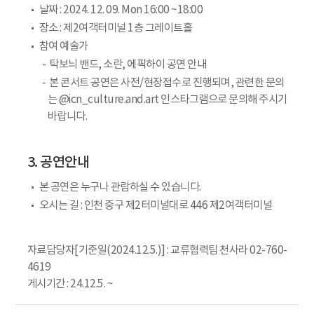
날짜 : 2024. 12. 09. Mon 16:00 ~18:00
장소 : 제2여객터미널 1층 그레이트홀
참여 예술가
탁보늬 밴드, 소란, 에픽하이 공연 안내
본 콘서트 공연은 사전/현장접수로 진행되며, 관련한 문의
는 @icn_culture.and.art 인스타그램으로 문의해 주시기
바랍니다.
3. 공연안내
본 공연은 누구나 관람하실 수 있습니다.
오시는 길 : 인천 중구 제2터미널대로 446 제2여객터미널
자료담당자[기준일(2024.12.5.)] : 교류협력팀 천사라 02-760-
4619
게시기간 : 24.12.5. ~