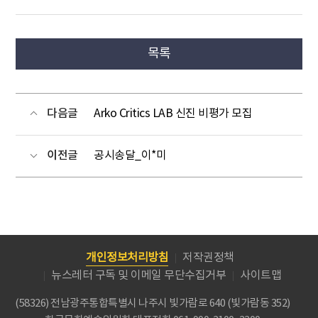
목록
다음글
Arko Critics LAB 신진 비평가 모집
이전글
공시송달_이*미
개인정보처리방침
저작권정책
뉴스레터 구독 및 이메일 무단수집거부
사이트맵
(58326) 전남광주통합특별시 나주시 빛가람로 640 (빛가람동 352)